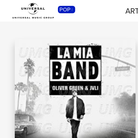
ART
POP
CLASSICA
Musica Classica, Sinfonica,
Contemporanea, Moderna...