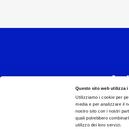
Questo sito web utilizza i
Utilizziamo i cookie per pe
UNIVERSAL MUSIC
media e per analizzare il no
P.IVA IT038027
nostro sito con i nostri par
quali potrebbero combinarl
Universal Music Italia, nel rispetto delle be
utilizzo dei loro servizi.
si è dotata di un 