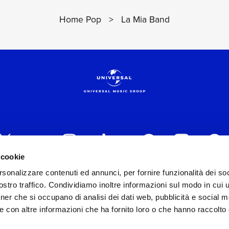
Home Pop
>
La Mia Band
 cookie
rsonalizzare contenuti ed annunci, per fornire funzionalità dei soc
 ITALIA s.r.l. (Società con unico socio) | Via Nervesa, 2
stro traffico. Condividiamo inoltre informazioni sul modo in cui ut
30154 Iscritta al REA di Milano con il numero 966135 in 
tner che si occupano di analisi dei dati web, pubblicità e social m
Capitale sociale Euro 2.000.000 interamente versato.
e con altre informazioni che ha fornito loro o che hanno raccolto
st practices in tema di corporate compliance ed al fine di mig
modello di gestione e organizzazione ex d.lgs. 231/2001 e 