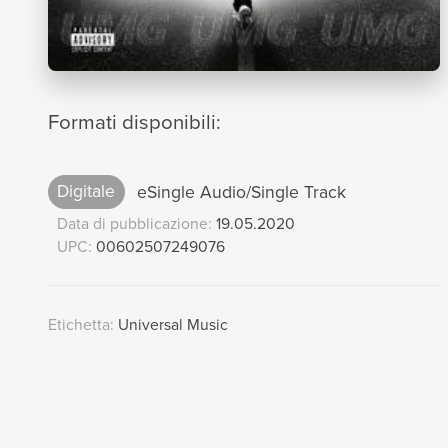
Formati disponibili:
Digitale
eSingle Audio/Single Track
Data di pubblicazione:
19.05.2020
UPC:
00602507249076
Etichetta:
Universal Music