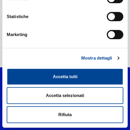
Etichetta:
Metatron
Statistiche
Marketing
Home Pop
>
La nostra storia normale
Mostra dettagli
Accetta tutti
Accetta selezionati
Rifiuta