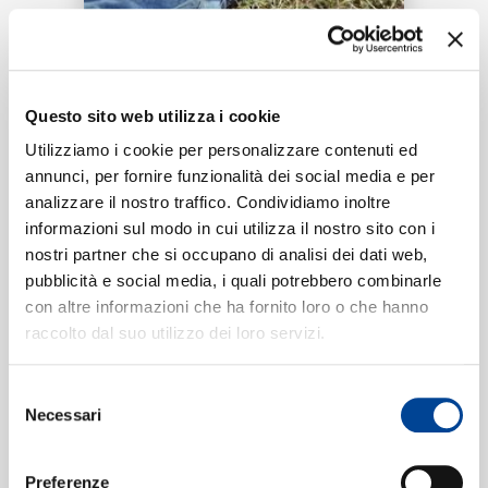
RICERCA
Tracklist:
CHI SIAMO
Questo sito web utilizza i cookie
La nostra storia normale
1
Utilizziamo i cookie per personalizzare contenuti ed
03:49
annunci, per fornire funzionalità dei social media e per
Kaufman
analizzare il nostro traffico. Condividiamo inoltre
CONTATTI
informazioni sul modo in cui utilizza il nostro sito con i
nostri partner che si occupano di analisi dei dati web,
pubblicità e social media, i quali potrebbero combinarle
Formati disponibili:
con altre informazioni che ha fornito loro o che hanno
NEWSLETTER
raccolto dal suo utilizzo dei loro servizi.
Digitale
eSingle Audio/Single Track
Selezione
Data di pubblicazione:
18.04.2025
Necessari
UPC:
00602478176043
del
consenso
Preferenze