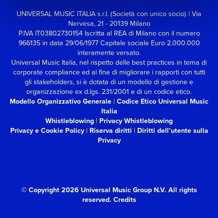
UNIVERSAL MUSIC ITALIA s.r.l. (Società con unico socio) | Via
Nervesa, 21 - 20139 Milano
P.IVA IT03802730154 Iscritta al REA di Milano con il numero
966135 in data 29/06/1977
Capitale sociale Euro 2.000.000
interamente versato.
Universal Music Italia, nel rispetto delle best practices in tema di
corporate compliance ed al fine di migliorare i rapporti con tutti
gli stakeholders,
si è dotata di un modello di gestione e
organizzazione ex d.lgs. 231/2001 e di un codice etico.
Modello Organizzativo Generale
|
Codice Etico Universal Music
Italia
Whistleblowing
|
Privacy Whistleblowing
Privacy e Cookie Policy
|
Riserva diritti
|
Diritti dell’utente sulla
Privacy
© Copyright 2026 Universal Music Group N.V.
All rights
reserved.
Credits