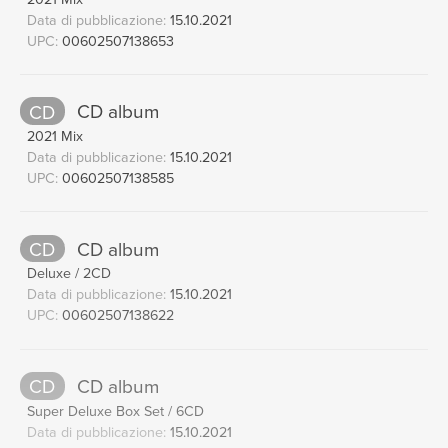
I’ve Got A Feeling
(Take 10)
19
Data di pubblicazione:
15.10.2021
03:37
UPC:
00602507138653
The Beatles
Dig A Pony
(Take 14)
20
04:01
The Beatles
CD
CD album
Get Back
(Take 19)
21
2021 Mix
03:57
Data di pubblicazione:
15.10.2021
The Beatles
UPC:
00602507138585
Like Making An Album?
(Speech)
22
00:42
The Beatles
One After 909
(Take 3)
CD
CD album
23
03:27
Deluxe / 2CD
The Beatles
Data di pubblicazione:
15.10.2021
Don’t Let Me Down
(First Rooftop
24
UPC:
00602507138622
Performance)
03:29
The Beatles
CD
CD album
The Long And Winding Road
(Take
25
Super Deluxe Box Set / 6CD
19)
Data di pubblicazione:
15.10.2021
03:47