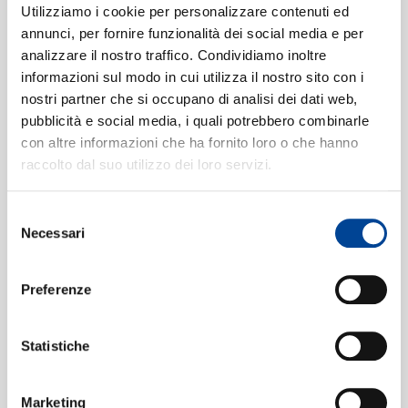
SIAMO
The Beatles
Utilizziamo i cookie per personalizzare contenuti ed
annunci, per fornire funzionalità dei social media e per
Maggie Mae
(2021 Mix)
7
00:38
analizzare il nostro traffico. Condividiamo inoltre
The Beatles
informazioni sul modo in cui utilizza il nostro sito con i
I've Got A Feeling
(2021 Mix)
8
03:36
nostri partner che si occupano di analisi dei dati web,
CONTATTI
The Beatles
pubblicità e social media, i quali potrebbero combinarle
One After 909
(2021 Mix)
9
con altre informazioni che ha fornito loro o che hanno
02:51
raccolto dal suo utilizzo dei loro servizi.
The Beatles
The Long And Winding Road
(2021
10
Selezione
Mix)
NEWSLETT
Necessari
03:38
del
The Beatles
consenso
For You Blue
(2021 Mix)
11
02:30
Preferenze
The Beatles
Get Back
(2021 Mix)
12
03:09
Statistiche
The Beatles
Morning Camera (Speech, Mono) /
13
Marketing