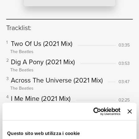
NEWS
Tracklist:
Two Of Us
(2021 Mix)
1
RICERCA
03:35
The Beatles
Dig A Pony
(2021 Mix)
2
03:53
The Beatles
Across The Universe
(2021 Mix)
3
03:47
CHI
The Beatles
I Me Mine
(2021 Mix)
4
02:25
The Beatles
Dig It
(2021 Mix)
5
00:50
The Beatles
Let It Be
(2021 Mix)
6
Questo sito web utilizza i cookie
04:03