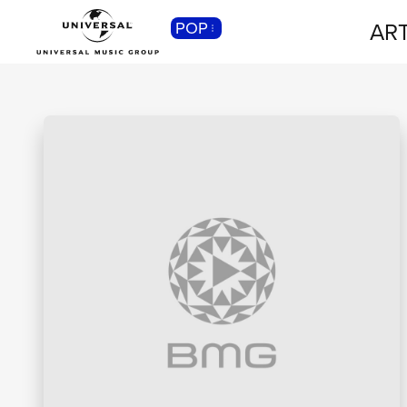
ART
POP
CLASSICA
Musica Classica, Sinfonica,
Contemporanea, Moderna...