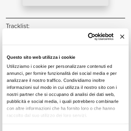
NEWS
RICERCA
Tracklist:
Love Runs Out
(Passion Pit
1
Remix)
04:59
CHI SIAMO
Questo sito web utilizza i cookie
OneRepublic
Love Runs Out
(Grabbitz Remix)
2
Utilizziamo i cookie per personalizzare contenuti ed
03:19
annunci, per fornire funzionalità dei social media e per
OneRepublic
analizzare il nostro traffico. Condividiamo inoltre
Love Runs Out
(Disciples Remix)
3
04:59
informazioni sul modo in cui utilizza il nostro sito con i
CONTATTI
OneRepublic
nostri partner che si occupano di analisi dei dati web,
pubblicità e social media, i quali potrebbero combinarle
con altre informazioni che ha fornito loro o che hanno
raccolto dal suo utilizzo dei loro servizi.
Formati disponibili: