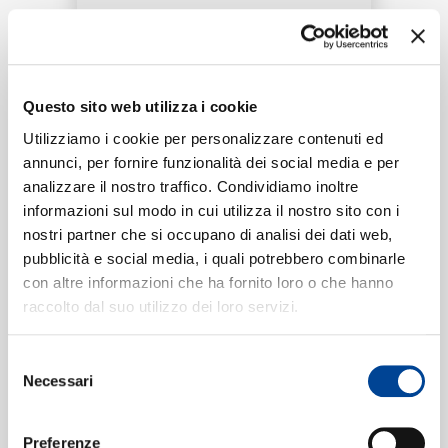
RICERCA
Tracklist:
CHI SIAMO
Questo sito web utilizza i cookie
Maniac
1
Utilizziamo i cookie per personalizzare contenuti ed
03:27
annunci, per fornire funzionalità dei social media e per
Jhené Aiko
analizzare il nostro traffico. Condividiamo inoltre
CONTATTI
informazioni sul modo in cui utilizza il nostro sito con i
nostri partner che si occupano di analisi dei dati web,
pubblicità e social media, i quali potrebbero combinarle
Formati disponibili:
con altre informazioni che ha fornito loro o che hanno
NEWSLETTER
raccolto dal suo utilizzo dei loro servizi.
Digitale
eSingle Audio/Single Track
Selezione
Data di pubblicazione:
17.11.2016
Necessari
UPC:
00602557311204
del
consenso
Preferenze