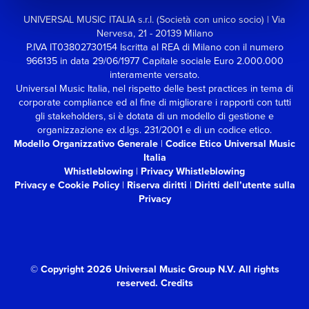
UNIVERSAL MUSIC ITALIA s.r.l. (Società con unico socio) | Via
Nervesa, 21 - 20139 Milano
P.IVA IT03802730154 Iscritta al REA di Milano con il numero
966135 in data 29/06/1977
Capitale sociale Euro 2.000.000
interamente versato.
Universal Music Italia, nel rispetto delle best practices in tema di
corporate compliance ed al fine di migliorare i rapporti con tutti
gli stakeholders,
si è dotata di un modello di gestione e
organizzazione ex d.lgs. 231/2001 e di un codice etico.
Modello Organizzativo Generale
|
Codice Etico Universal Music
Italia
Whistleblowing
|
Privacy Whistleblowing
Privacy e Cookie Policy
|
Riserva diritti
|
Diritti dell’utente sulla
Privacy
© Copyright 2026 Universal Music Group N.V.
All rights
reserved.
Credits