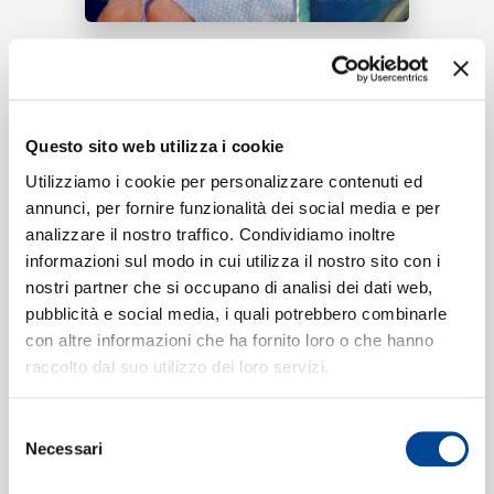
RICERCA
Tracklist:
Questo sito web utilizza i cookie
Mere Parwardigaar
(From
1
CHI SIAMO
Utilizziamo i cookie per personalizzare contenuti ed
"Scotland")
03:16
annunci, per fornire funzionalità dei social media e per
Arijit Singh
analizzare il nostro traffico. Condividiamo inoltre
informazioni sul modo in cui utilizza il nostro sito con i
nostri partner che si occupano di analisi dei dati web,
CONTATTI
pubblicità e social media, i quali potrebbero combinarle
Formati disponibili:
con altre informazioni che ha fornito loro o che hanno
raccolto dal suo utilizzo dei loro servizi.
Digitale
eSingle Audio/Single Track
NEWSLETTER
Selezione
From "Scotland" / Original Motion Picture Soundtrack
Necessari
del
Data di pubblicazione:
04.12.2023
consenso
UPC:
00840780163447