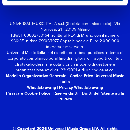
UNIVERSAL MUSIC ITALIA s.r.l. (Società con unico socio) | Via
Nervesa, 21 - 20139 Milano
P.IVA IT03802730154 Iscritta al REA di Milano con il numero
966135 in data 29/06/1977
Capitale sociale Euro 2.000.000
interamente versato.
Universal Music Italia, nel rispetto delle best practices in tema di
corporate compliance ed al fine di migliorare i rapporti con tutti
gli stakeholders,
si è dotata di un modello di gestione e
organizzazione ex d.lgs. 231/2001 e di un codice etico.
Modello Organizzativo Generale
|
Codice Etico Universal Music
Italia
Whistleblowing
|
Privacy Whistleblowing
Privacy e Cookie Policy
|
Riserva diritti
|
Diritti dell’utente sulla
Privacy
© Copyright 2026 Universal Music Group N.V.
All rights