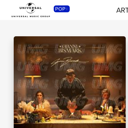
ART
POP
CLASSICA
Musica Classica, Sinfonica,
Contemporanea, Moderna...