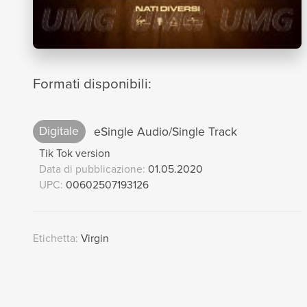
Formati disponibili:
Digitale
eSingle Audio/Single Track
Tik Tok version
Data di pubblicazione:
01.05.2020
UPC:
00602507193126
Etichetta:
Virgin