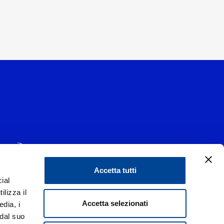
Accetta tutti
ial
1 - 20139 Milano
ilizza il
data 29/06/1977
|
Accetta selezionati
edia, i
 dal suo
liorare i rapporti con tutti gli stakeholders,