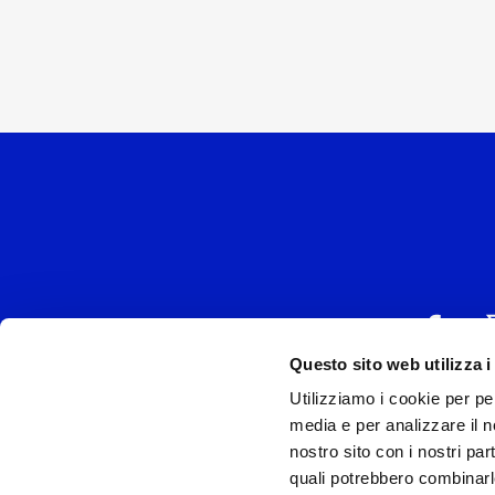
Questo sito web utilizza i
Utilizziamo i cookie per pe
UNIVERSAL MUSIC
media e per analizzare il no
P.IVA IT038027
nostro sito con i nostri par
quali potrebbero combinarl
Universal Music Italia, nel rispetto delle be