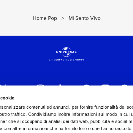
Home Pop
>
Mi Sento Vivo
 cookie
rsonalizzare contenuti ed annunci, per fornire funzionalità dei soc
 ITALIA s.r.l. (Società con unico socio) | Via Nervesa, 2
stro traffico. Condividiamo inoltre informazioni sul modo in cui ut
30154 Iscritta al REA di Milano con il numero 966135 in 
tner che si occupano di analisi dei dati web, pubblicità e social m
Capitale sociale Euro 2.000.000 interamente versato.
e con altre informazioni che ha fornito loro o che hanno raccolto
st practices in tema di corporate compliance ed al fine di mig