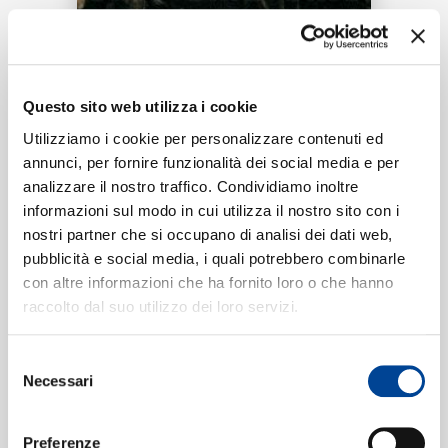
RICERCA
Tracklist:
CHI SIAMO
Questo sito web utilizza i cookie
mother, i'm sorry
1
Utilizziamo i cookie per personalizzare contenuti ed
02:59
annunci, per fornire funzionalità dei social media e per
Kamal.
analizzare il nostro traffico. Condividiamo inoltre
CONTATTI
informazioni sul modo in cui utilizza il nostro sito con i
nostri partner che si occupano di analisi dei dati web,
pubblicità e social media, i quali potrebbero combinarle
Formati disponibili:
con altre informazioni che ha fornito loro o che hanno
NEWSLETTER
raccolto dal suo utilizzo dei loro servizi.
Digitale
eSingle Audio/Single Track
Selezione
Data di pubblicazione:
13.06.2024
Necessari
UPC:
00602465827194
del
consenso
Preferenze