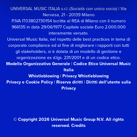
UNIVERSAL MUSIC ITALIA s.r.l. (Società con unico socio) | Via
Nervesa, 21 - 20139 Milano
P.IVA IT03802730154 Iscritta al REA di Milano con il numero
966135 in data 29/06/1977
Capitale sociale Euro 2.000.000
interamente versato.
Universal Music Italia, nel rispetto delle best practices in tema di
corporate compliance ed al fine di migliorare i rapporti con tutti
gli stakeholders,
si è dotata di un modello di gestione e
organizzazione ex d.lgs. 231/2001 e di un codice etico.
Modello Organizzativo Generale
|
Codice Etico Universal Music
Italia
Whistleblowing
|
Privacy Whistleblowing
Privacy e Cookie Policy
|
Riserva diritti
|
Diritti dell’utente sulla
Privacy
© Copyright 2026 Universal Music Group N.V.
All rights
reserved.
Credits