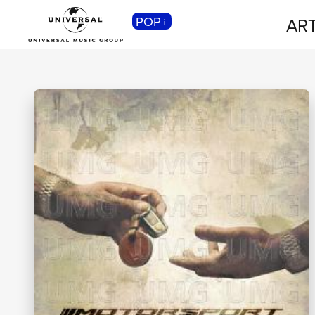
POP
ART
CLASSICA
Musica Classica, Sinfonica,
Contemporanea, Moderna...