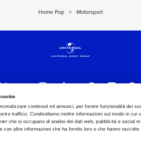
Home Pop
>
Motorsport
 cookie
rsonalizzare contenuti ed annunci, per fornire funzionalità dei soc
 ITALIA s.r.l. (Società con unico socio) | Via Nervesa, 2
stro traffico. Condividiamo inoltre informazioni sul modo in cui ut
30154 Iscritta al REA di Milano con il numero 966135 in 
tner che si occupano di analisi dei dati web, pubblicità e social m
Capitale sociale Euro 2.000.000 interamente versato.
e con altre informazioni che ha fornito loro o che hanno raccolto
st practices in tema di corporate compliance ed al fine di mig
modello di gestione e organizzazione ex d.lgs. 231/2001 e 