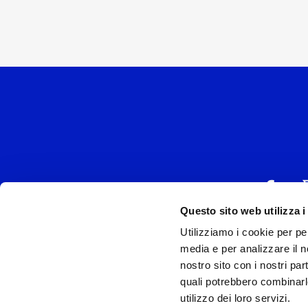
Questo sito web utilizza i
Utilizziamo i cookie per pe
UNIVERSAL MUSIC
media e per analizzare il no
P.IVA IT038027
nostro sito con i nostri par
quali potrebbero combinarl
Universal Music Italia, nel rispetto delle be
utilizzo dei loro servizi.
si è dotata di un 