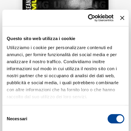
RICERCA
Tracklist:
Questo sito web utilizza i cookie
CHI SIAMO
Music Inside Me
(Dolby Atmos)
1
Utilizziamo i cookie per personalizzare contenuti ed
02:43
annunci, per fornire funzionalità dei social media e per
Keanu Silva, HRRTZ, RHODES
analizzare il nostro traffico. Condividiamo inoltre
informazioni sul modo in cui utilizza il nostro sito con i
nostri partner che si occupano di analisi dei dati web,
CONTATTI
pubblicità e social media, i quali potrebbero combinarle
Formati disponibili:
con altre informazioni che ha fornito loro o che hanno
raccolto dal suo utilizzo dei loro servizi.
Digitale
eSingle Audio/Single Track
NEWSLETTER
Selezione
Dolby Atmos
Necessari
del
Data di pubblicazione:
13.06.2025
UPC:
00602478482946
consenso