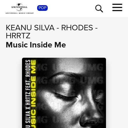
SHOP
POP
KEANU SILVA
-
RHODES
-
HRRTZ
Music Inside Me
TOUR
NEWS