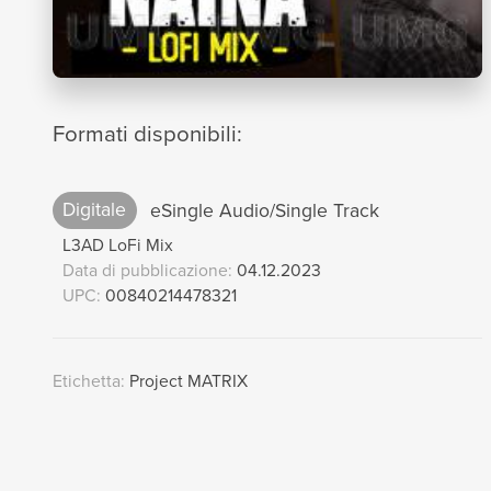
Formati disponibili:
Digitale
eSingle Audio/Single Track
L3AD LoFi Mix
Data di pubblicazione:
04.12.2023
UPC:
00840214478321
Etichetta:
Project MATRIX