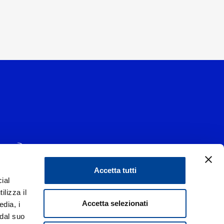
Accetta tutti
ial
1 - 20139 Milano
ilizza il
data 29/06/1977
|
Accetta selezionati
edia, i
 dal suo
liorare i rapporti con tutti gli stakeholders,