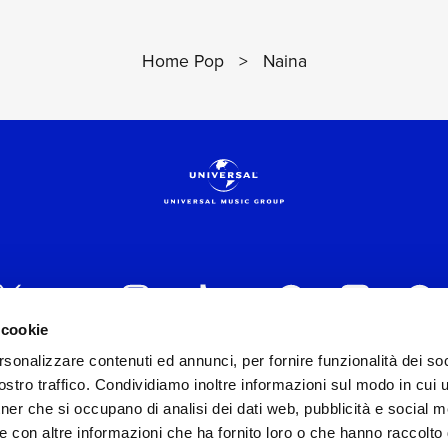
Home Pop
>
Naina
 cookie
rsonalizzare contenuti ed annunci, per fornire funzionalità dei soc
 ITALIA s.r.l. (Società con unico socio) | Via Nervesa, 2
stro traffico. Condividiamo inoltre informazioni sul modo in cui ut
30154 Iscritta al REA di Milano con il numero 966135 in 
tner che si occupano di analisi dei dati web, pubblicità e social m
Capitale sociale Euro 2.000.000 interamente versato.
e con altre informazioni che ha fornito loro o che hanno raccolto
st practices in tema di corporate compliance ed al fine di mig