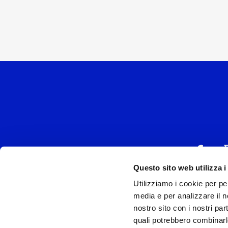
Questo sito web utilizza i
Utilizziamo i cookie per pe
UNIVERSAL MUSIC
media e per analizzare il no
P.IVA IT038027
nostro sito con i nostri par
quali potrebbero combinarl
Universal Music Italia, nel rispetto delle be