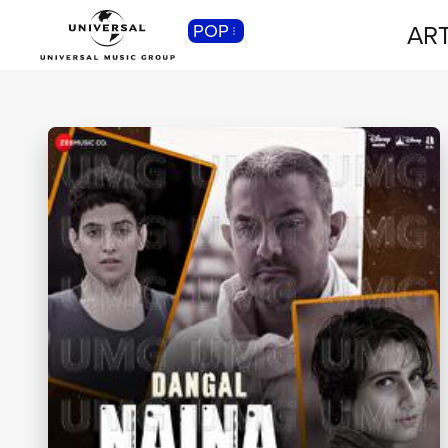
ART
POP
CLASSICA
Musica Classica, Sinfonica,
Contemporanea, Moderna...