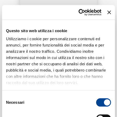
RICERCA
Tracklist:
CHI SIAMO
Questo sito web utilizza i cookie
No Time To Die
1
04:02
Utilizziamo i cookie per personalizzare contenuti ed
Billie Eilish
annunci, per fornire funzionalità dei social media e per
analizzare il nostro traffico. Condividiamo inoltre
CONTATTI
informazioni sul modo in cui utilizza il nostro sito con i
nostri partner che si occupano di analisi dei dati web,
Formati disponibili:
pubblicità e social media, i quali potrebbero combinarle
con altre informazioni che ha fornito loro o che hanno
NEWSLETTER
raccolto dal suo utilizzo dei loro servizi.
Digitale
eSingle Audio/Single Track
AOP
Selezione
Data di pubblicazione:
14.02.2020
Necessari
del
UPC:
00602508807220
consenso