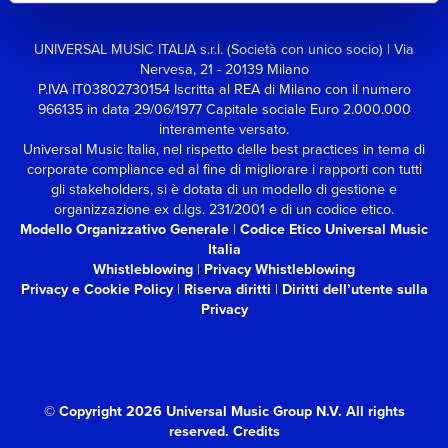
UNIVERSAL MUSIC ITALIA s.r.l. (Società con unico socio) | Via
Nervesa, 21 - 20139 Milano
P.IVA IT03802730154 Iscritta al REA di Milano con il numero
966135 in data 29/06/1977
Capitale sociale Euro 2.000.000
interamente versato.
Universal Music Italia, nel rispetto delle best practices in tema di
corporate compliance ed al fine di migliorare i rapporti con tutti
gli stakeholders,
si è dotata di un modello di gestione e
organizzazione ex d.lgs. 231/2001 e di un codice etico.
Modello Organizzativo Generale
|
Codice Etico Universal Music
Italia
Whistleblowing
|
Privacy Whistleblowing
Privacy e Cookie Policy
|
Riserva diritti
|
Diritti dell’utente sulla
Privacy
© Copyright 2026 Universal Music Group N.V.
All rights
reserved.
Credits