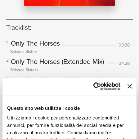
NEWS
Tracklist:
Only The Horses
1
03:38
RICERCA
Scissor Sisters
Only The Horses
(Extended Mix)
2
04:28
Scissor Sisters
Only The Horses
(Max Sanna &
3
Steve Pitron Remix)
07:27
CHI SIAMO
Scissor Sisters
Magic Hour - Medley
4
Questo sito web utilizza i cookie
04:27
Scissor Sisters
Utilizziamo i cookie per personalizzare contenuti ed
annunci, per fornire funzionalità dei social media e per
analizzare il nostro traffico. Condividiamo inoltre