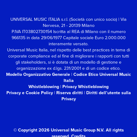
UNIVERSAL MUSIC ITALIA s.r.l. (Società con unico socio) | Via
Nervesa, 21 - 20139 Milano
P.IVA IT03802730154 Iscritta al REA di Milano con il numero
966135 in data 29/06/1977
Capitale sociale Euro 2.000.000
interamente versato.
Universal Music Italia, nel rispetto delle best practices in tema di
corporate compliance ed al fine di migliorare i rapporti con tutti
gli stakeholders,
si è dotata di un modello di gestione e
organizzazione ex d.lgs. 231/2001 e di un codice etico.
Modello Organizzativo Generale
|
Codice Etico Universal Music
Italia
Whistleblowing
|
Privacy Whistleblowing
Privacy e Cookie Policy
|
Riserva diritti
|
Diritti dell’utente sulla
Privacy
© Copyright 2026 Universal Music Group N.V.
All rights
reserved.
Credits