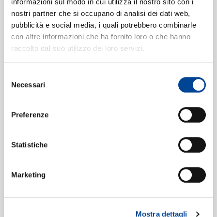
CONTATTI
informazioni sul modo in cui utilizza il nostro sito con i
Formati disponibili:
nostri partner che si occupano di analisi dei dati web,
pubblicità e social media, i quali potrebbero combinarle
con altre informazioni che ha fornito loro o che hanno
Digitale
eSingle Audio/Multi Track
raccolto dal suo utilizzo dei loro servizi.
NEWSLETTE
US Version
Data di pubblicazione:
21.08.2012
Selezione
UPC:
00602537148271
Necessari
del
consenso
Digitale
eSingle Audio/Multi Track
Preferenze
Data di pubblicazione:
11.05.2012
UPC:
00602537036943
Statistiche
Digitale
eSingle Audio/Multi Track
Marketing
Remixes
Data di pubblicazione:
11.05.2012
UPC:
00602537049936
Mostra dettagli