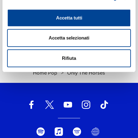
Etichetta:
Polydor
Accetta tutti
Accetta selezionati
Rifiuta
Home Pop
>
Only The Horses