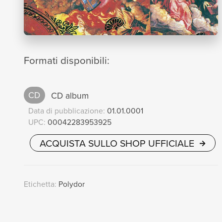
Formati disponibili:
CD
CD album
Data di pubblicazione:
01.01.0001
UPC:
00042283953925
ACQUISTA SULLO SHOP UFFICIALE
Etichetta:
Polydor