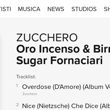
ISTI
MUSICA
NEWS
STUDIOS
S
STUDIOS
ZUCCHERO
SHOP
Oro Incenso & Bir
Sugar Fornaciari
Tracklist:
Overdose (D'Amore)
(Album V
1
Zucchero
Nice (Nietzsche) Che Dice
(Al
2