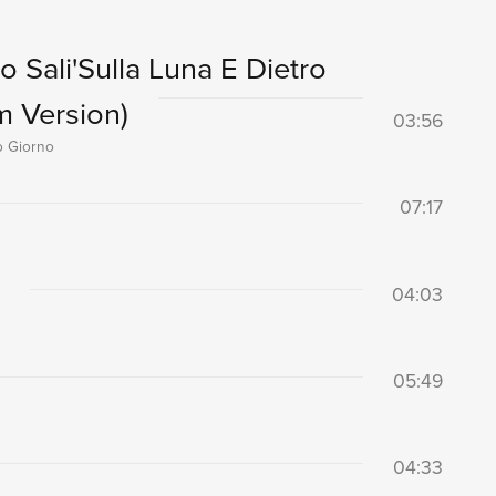
 Sali'Sulla Luna E Dietro
m Version)
03:56
o Giorno
07:17
04:03
05:49
04:33