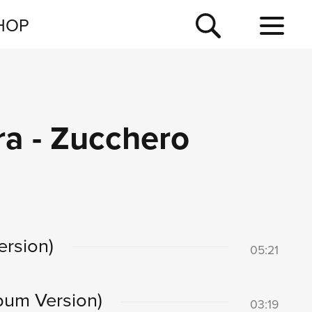
NEWSLETTER
HOP
TOUR
NEWS
ra - Zucchero
ersion)
05:21
bum Version)
03:19