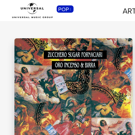
POP
ART
CLASSICA
Musica Classica, Sinfonica,
Contemporanea, Moderna...