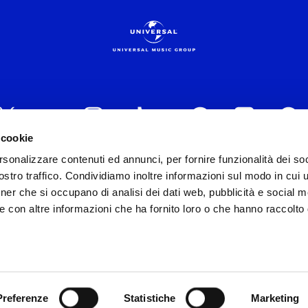
 cookie
rsonalizzare contenuti ed annunci, per fornire funzionalità dei soc
VEDI I DETTAGL
 ITALIA s.r.l. (Società con unico socio) | Via Nervesa, 2
stro traffico. Condividiamo inoltre informazioni sul modo in cui ut
30154 Iscritta al REA di Milano con il numero 966135 in 
tner che si occupano di analisi dei dati web, pubblicità e social m
Capitale sociale Euro 2.000.000 interamente versato.
e con altre informazioni che ha fornito loro o che hanno raccolto
st practices in tema di corporate compliance ed al fine di mig
modello di gestione e organizzazione ex d.lgs. 231/2001 e 
lo Organizzativo Generale
|
Codice Etico Universal Music 
Whistleblowing
|
Privacy Whistleblowing
y e Cookie Policy
|
Riserva diritti
|
Diritti dell’utente sulla
Preferenze
Statistiche
Marketing
ight 2026 Universal Music Group N.V.
All rights reserve