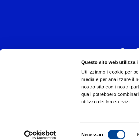
Questo sito web utilizza i
Utilizziamo i cookie per pe
UNIVERSAL MUSIC
media e per analizzare il no
P.IVA IT038027
nostro sito con i nostri par
quali potrebbero combinarl
Universal Music Italia, nel rispetto delle be
utilizzo dei loro servizi.
si è dotata di un 
Model
Privac
Selezione
Necessari
© Copyr
del