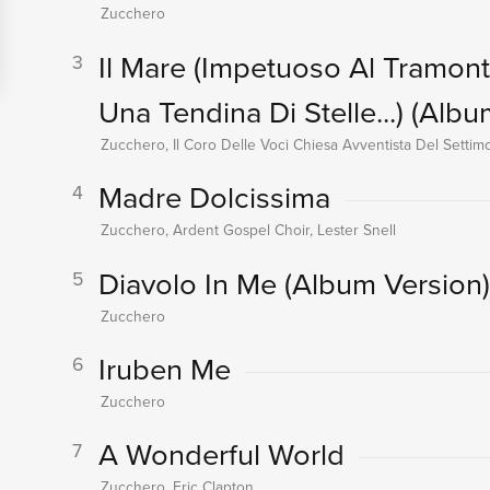
Zucchero
Il Mare (Impetuoso Al Tramonto
3
Una Tendina Di Stelle...)
(Albu
Zucchero, Il Coro Delle Voci Chiesa Avventista Del Settim
Madre Dolcissima
4
Zucchero, Ardent Gospel Choir, Lester Snell
Diavolo In Me
(Album Version)
5
Zucchero
Iruben Me
6
Zucchero
A Wonderful World
7
Zucchero, Eric Clapton