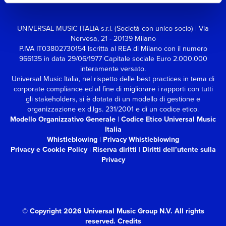
UNIVERSAL MUSIC ITALIA s.r.l. (Società con unico socio) | Via
Nervesa, 21 - 20139 Milano
P.IVA IT03802730154 Iscritta al REA di Milano con il numero
966135 in data 29/06/1977
Capitale sociale Euro 2.000.000
interamente versato.
Universal Music Italia, nel rispetto delle best practices in tema di
corporate compliance ed al fine di migliorare i rapporti con tutti
gli stakeholders,
si è dotata di un modello di gestione e
organizzazione ex d.lgs. 231/2001 e di un codice etico.
Modello Organizzativo Generale
|
Codice Etico Universal Music
Italia
Whistleblowing
|
Privacy Whistleblowing
Privacy e Cookie Policy
|
Riserva diritti
|
Diritti dell’utente sulla
Privacy
© Copyright 2026 Universal Music Group N.V.
All rights
reserved.
Credits