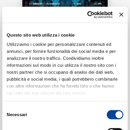
RICERCA
CHI SIAMO
Tracklist:
Questo sito web utilizza i cookie
Utilizziamo i cookie per personalizzare contenuti ed
Os Três Tenores Do Phonk
1
02:09
annunci, per fornire funzionalità dei social media e per
Mc Menor Do Alvorada, MC PR, MC GW, PS7PHK
CONTATTI
analizzare il nostro traffico. Condividiamo inoltre
informazioni sul modo in cui utilizza il nostro sito con i
nostri partner che si occupano di analisi dei dati web,
pubblicità e social media, i quali potrebbero combinarle
Formati disponibili:
con altre informazioni che ha fornito loro o che hanno
NEWSLETTER
raccolto dal suo utilizzo dei loro servizi.
Digitale
eSingle Audio/Single Track
Selezione
Data di pubblicazione:
22.03.2024
Necessari
del
UPC:
00602465171075
consenso