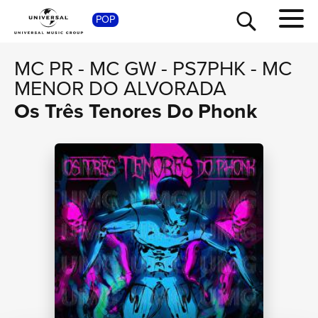
POP
SHOP
MC PR
-
MC GW
-
PS7PHK
-
MC
MENOR DO ALVORADA
Os Três Tenores Do Phonk
TOUR
NEWS