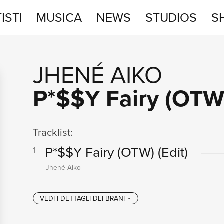
ISTI
MUSICA
NEWS
STUDIOS
S
STUDIOS
JHENÉ AIKO
SHOP
P*$$Y Fairy (OTW
Tracklist:
P*$$Y Fairy (OTW)
(Edit)
1
Jhené Aiko