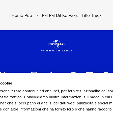
Home Pop
>
Pal Pal Dil Ke Paas - Title Track
 cookie
rsonalizzare contenuti ed annunci, per fornire funzionalità dei soc
 ITALIA s.r.l. (Società con unico socio) | Via Nervesa, 2
stro traffico. Condividiamo inoltre informazioni sul modo in cui ut
30154 Iscritta al REA di Milano con il numero 966135 in 
tner che si occupano di analisi dei dati web, pubblicità e social m
Capitale sociale Euro 2.000.000 interamente versato.
e con altre informazioni che ha fornito loro o che hanno raccolto
st practices in tema di corporate compliance ed al fine di mig