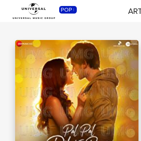
ART
POP
CLASSICA
Musica Classica, Sinfonica,
Contemporanea, Moderna...