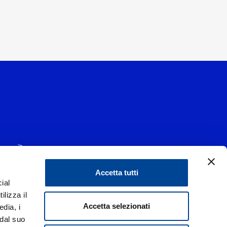
Accetta tutti
ial
1 - 20139 Milano
ilizza il
data 29/06/1977
|
Accetta selezionati
edia, i
 dal suo
liorare i rapporti con tutti gli stakeholders,