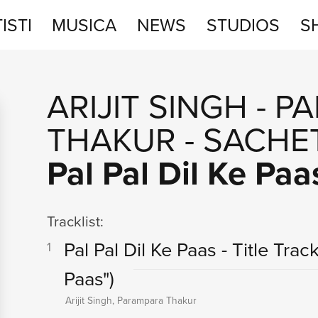
ISTI
MUSICA
NEWS
STUDIOS
S
STUDIOS
ARIJIT SINGH
-
PA
SHOP
THAKUR
-
SACHE
Pal Pal Dil Ke Paas
Tracklist:
Pal Pal Dil Ke Paas - Title Trac
1
Paas")
Arijit Singh, Parampara Thakur