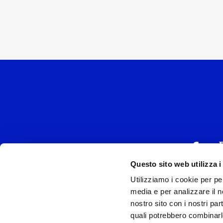
Questo sito web utilizza i
Utilizziamo i cookie per pe
UNIVERSAL MUSIC
media e per analizzare il no
P.IVA IT038027
nostro sito con i nostri par
quali potrebbero combinarl
Universal Music Italia, nel rispetto delle be