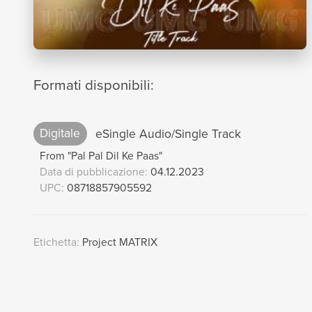
Formati disponibili:
Digitale
eSingle Audio/Single Track
From "Pal Pal Dil Ke Paas"
Data di pubblicazione:
04.12.2023
UPC:
08718857905592
Etichetta:
Project MATRIX