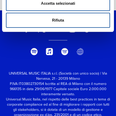
Home Pop
>
Party
Accetta selezionati
Rifiuta
UNIVERSAL MUSIC ITALIA s.r.l. (Società con unico socio) | Via
Nervesa, 21 - 20139 Milano
P.IVA IT03802730154 Iscritta al REA di Milano con il numero
966135 in data 29/06/1977
Capitale sociale Euro 2.000.000
interamente versato.
Universal Music Italia, nel rispetto delle best practices in tema di
corporate compliance ed al fine di migliorare i rapporti con tutti
gli stakeholders,
si è dotata di un modello di gestione e
organizzazione ex d.lgs. 231/2001 e di un codice etico.