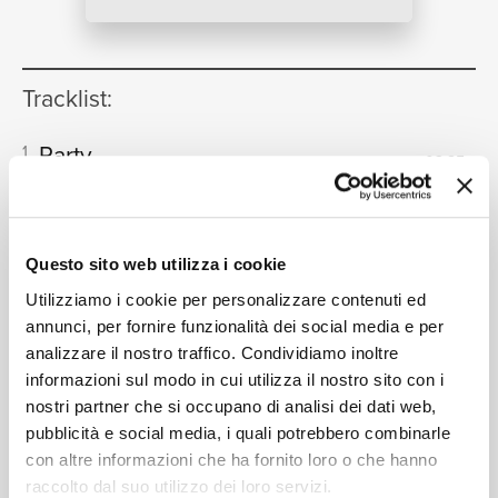
NEWS
Tracklist:
RICERCA
Party
1
03:25
JP Cooper
Party
2
03:26
CHI SIAMO
JP Cooper, Kojey Radical
Questo sito web utilizza i cookie
Party
(Niklas Ibach Remix)
3
03:30
Utilizziamo i cookie per personalizzare contenuti ed
JP Cooper
annunci, per fornire funzionalità dei social media e per
analizzare il nostro traffico. Condividiamo inoltre
informazioni sul modo in cui utilizza il nostro sito con i
CONTATTI
nostri partner che si occupano di analisi dei dati web,
Formati disponibili:
pubblicità e social media, i quali potrebbero combinarle
con altre informazioni che ha fornito loro o che hanno
raccolto dal suo utilizzo dei loro servizi.