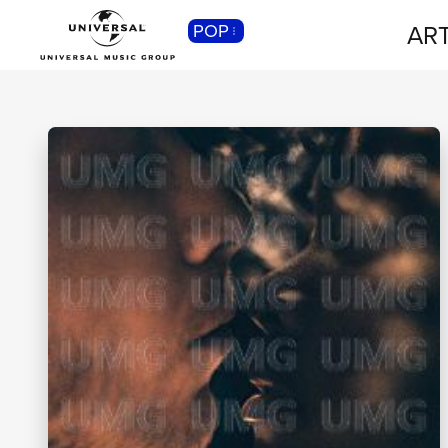
ART
POP
CLASSICA
Musica Classica, Sinfonica,
Contemporanea, Moderna...