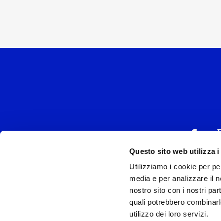
Questo sito web utilizza i
Utilizziamo i cookie per pe
UNIVERSAL MUSIC
media e per analizzare il no
P.IVA IT038027
nostro sito con i nostri par
quali potrebbero combinarl
Universal Music Italia, nel rispetto delle be
utilizzo dei loro servizi.
si è dotata di un 