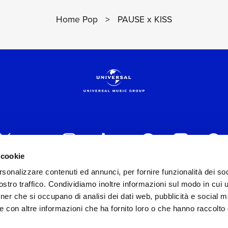
Home Pop
>
PAUSE x KISS
 cookie
rsonalizzare contenuti ed annunci, per fornire funzionalità dei soc
 ITALIA s.r.l. (Società con unico socio) | Via Nervesa, 2
stro traffico. Condividiamo inoltre informazioni sul modo in cui ut
30154 Iscritta al REA di Milano con il numero 966135 in 
tner che si occupano di analisi dei dati web, pubblicità e social m
Capitale sociale Euro 2.000.000 interamente versato.
e con altre informazioni che ha fornito loro o che hanno raccolto
st practices in tema di corporate compliance ed al fine di mig
modello di gestione e organizzazione ex d.lgs. 231/2001 e 