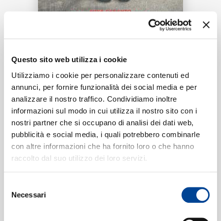
RICERCA
CHI SIAMO
Tracklist:
Questo sito web utilizza i cookie
Utilizziamo i cookie per personalizzare contenuti ed
PERCHÉ NON TI CAPIVO
1
02:22
annunci, per fornire funzionalità dei social media e per
Mike Defunto, Sally Cruz, Frada
CONTATTI
analizzare il nostro traffico. Condividiamo inoltre
informazioni sul modo in cui utilizza il nostro sito con i
nostri partner che si occupano di analisi dei dati web,
pubblicità e social media, i quali potrebbero combinarle
Formati disponibili:
con altre informazioni che ha fornito loro o che hanno
NEWSLETTER
raccolto dal suo utilizzo dei loro servizi.
Digitale
eSingle Audio/Single Track
Selezione
Data di pubblicazione:
20.01.2023
Necessari
del
UPC:
00602455167910
consenso