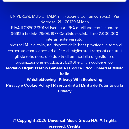
UNIVERSAL MUSIC ITALIA s.r.l. (Società con unico socio) | Via
Nervesa, 21 - 20139 Milano
P.IVA IT03802730154 Iscritta al REA di Milano con il numero
966135 in data 29/06/1977
Capitale sociale Euro 2.000.000
interamente versato.
Universal Music Italia, nel rispetto delle best practices in tema di
corporate compliance ed al fine di migliorare i rapporti con tutti
gli stakeholders,
si è dotata di un modello di gestione e
organizzazione ex d.lgs. 231/2001 e di un codice etico.
Modello Organizzativo Generale
|
Codice Etico Universal Music
Italia
Whistleblowing
|
Privacy Whistleblowing
Privacy e Cookie Policy
|
Riserva diritti
|
Diritti dell’utente sulla
Privacy
© Copyright 2026 Universal Music Group N.V.
All rights
reserved.
Credits