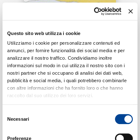
RICERCA
Tracklist:
CHI SIAMO
Questo sito web utilizza i cookie
Perdío
1
Utilizziamo i cookie per personalizzare contenuti ed
02:51
annunci, per fornire funzionalità dei social media e per
Lérica, Maikel Delacalle
analizzare il nostro traffico. Condividiamo inoltre
CONTATTI
informazioni sul modo in cui utilizza il nostro sito con i
nostri partner che si occupano di analisi dei dati web,
pubblicità e social media, i quali potrebbero combinarle
Formati disponibili:
con altre informazioni che ha fornito loro o che hanno
NEWSLETTER
raccolto dal suo utilizzo dei loro servizi.
Digitale
eSingle Audio/Single Track
Selezione
Data di pubblicazione:
25.06.2020
Necessari
UPC:
00602507284664
del
consenso
Preferenze