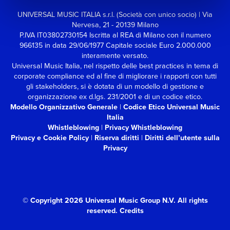
UNIVERSAL MUSIC ITALIA s.r.l. (Società con unico socio) | Via
Nervesa, 21 - 20139 Milano
P.IVA IT03802730154 Iscritta al REA di Milano con il numero
966135 in data 29/06/1977
Capitale sociale Euro 2.000.000
interamente versato.
Universal Music Italia, nel rispetto delle best practices in tema di
corporate compliance ed al fine di migliorare i rapporti con tutti
gli stakeholders,
si è dotata di un modello di gestione e
organizzazione ex d.lgs. 231/2001 e di un codice etico.
Modello Organizzativo Generale
|
Codice Etico Universal Music
Italia
Whistleblowing
|
Privacy Whistleblowing
Privacy e Cookie Policy
|
Riserva diritti
|
Diritti dell’utente sulla
Privacy
© Copyright 2026 Universal Music Group N.V.
All rights
reserved.
Credits