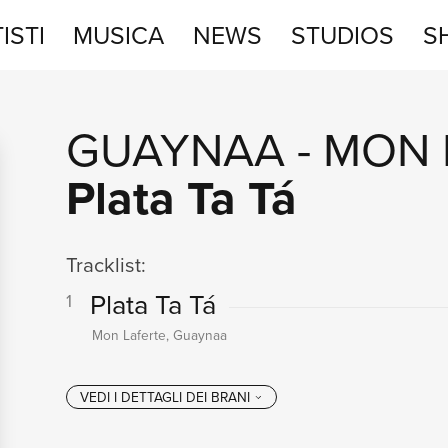
ISTI
MUSICA
NEWS
STUDIOS
S
STUDIOS
GUAYNAA
-
MON 
SHOP
Plata Ta Tá
Tracklist:
Plata Ta Tá
1
Mon Laferte, Guaynaa