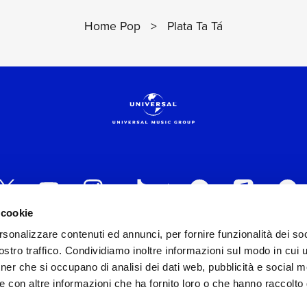
Home Pop
>
Plata Ta Tá
 cookie
rsonalizzare contenuti ed annunci, per fornire funzionalità dei soc
 ITALIA s.r.l. (Società con unico socio) | Via Nervesa, 2
stro traffico. Condividiamo inoltre informazioni sul modo in cui ut
30154 Iscritta al REA di Milano con il numero 966135 in 
tner che si occupano di analisi dei dati web, pubblicità e social m
Capitale sociale Euro 2.000.000 interamente versato.
e con altre informazioni che ha fornito loro o che hanno raccolto
st practices in tema di corporate compliance ed al fine di mig
modello di gestione e organizzazione ex d.lgs. 231/2001 e 