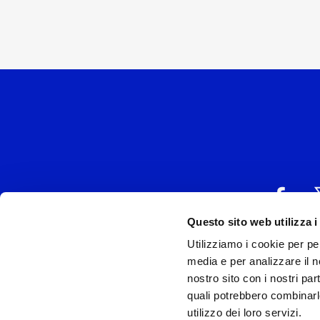
Questo sito web utilizza i
Utilizziamo i cookie per pe
UNIVERSAL MUSIC
media e per analizzare il no
P.IVA IT038027
nostro sito con i nostri par
quali potrebbero combinarl
Universal Music Italia, nel rispetto delle be
utilizzo dei loro servizi.
si è dotata di un 