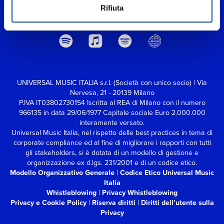
Rifiuta
UNIVERSAL MUSIC ITALIA s.r.l. (Società con unico socio) | Via
Nervesa, 21 - 20139 Milano
P.IVA IT03802730154 Iscritta al REA di Milano con il numero
966135 in data 29/06/1977
Capitale sociale Euro 2.000.000
interamente versato.
Universal Music Italia, nel rispetto delle best practices in tema di
corporate compliance ed al fine di migliorare i rapporti con tutti
gli stakeholders,
si è dotata di un modello di gestione e
organizzazione ex d.lgs. 231/2001 e di un codice etico.
Modello Organizzativo Generale
|
Codice Etico Universal Music
Italia
Whistleblowing
|
Privacy Whistleblowing
Privacy e Cookie Policy
|
Riserva diritti
|
Diritti dell’utente sulla
Privacy