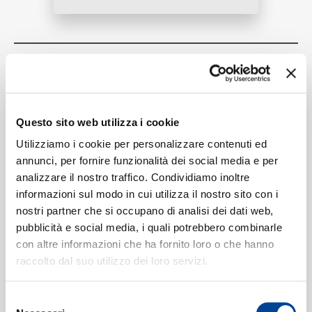
RICERCA
Tracklist:
Sativa
1
04:00
Jhené Aiko, Rae Sremmurd
Questo sito web utilizza i cookie
CHI SIAMO
Utilizziamo i cookie per personalizzare contenuti ed
annunci, per fornire funzionalità dei social media e per
analizzare il nostro traffico. Condividiamo inoltre
Formati disponibili:
informazioni sul modo in cui utilizza il nostro sito con i
CONTATTI
nostri partner che si occupano di analisi dei dati web,
pubblicità e social media, i quali potrebbero combinarle
Digitale
eSingle Audio/Single Track
con altre informazioni che ha fornito loro o che hanno
Dolby Atmos
raccolto dal suo utilizzo dei loro servizi.
Data di pubblicazione:
16.08.2022
UPC:
00602448455994
NEWSLETTER
Selezione