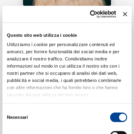
RICERCA
Tracklist:
CHI SIAMO
Questo sito web utilizza i cookie
Snow Angel
1
03:35
Utilizziamo i cookie per personalizzare contenuti ed
Reneé Rapp
annunci, per fornire funzionalità dei social media e per
analizzare il nostro traffico. Condividiamo inoltre
CONTATTI
informazioni sul modo in cui utilizza il nostro sito con i
nostri partner che si occupano di analisi dei dati web,
Formati disponibili:
pubblicità e social media, i quali potrebbero combinarle
con altre informazioni che ha fornito loro o che hanno
NEWSLETTER
raccolto dal suo utilizzo dei loro servizi.
Digitale
eSingle Audio/Single Track
AOP
Selezione
Data di pubblicazione:
09.06.2023
Necessari
del
UPC:
00602455867926
consenso