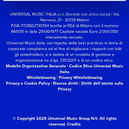
UNIVERSAL MUSIC ITALIA s.r.l. (Società con unico socio) | Via
Nervesa, 21 - 20139 Milano
P.IVA IT03802730154 Iscritta al REA di Milano con il numero
966135 in data 29/06/1977
Capitale sociale Euro 2.000.000
interamente versato.
Universal Music Italia, nel rispetto delle best practices in tema di
corporate compliance ed al fine di migliorare i rapporti con tutti
gli stakeholders,
si è dotata di un modello di gestione e
organizzazione ex d.lgs. 231/2001 e di un codice etico.
Modello Organizzativo Generale
|
Codice Etico Universal Music
Italia
Whistleblowing
|
Privacy Whistleblowing
Privacy e Cookie Policy
|
Riserva diritti
|
Diritti dell’utente sulla
Privacy
© Copyright 2026 Universal Music Group N.V.
All rights
reserved.
Credits