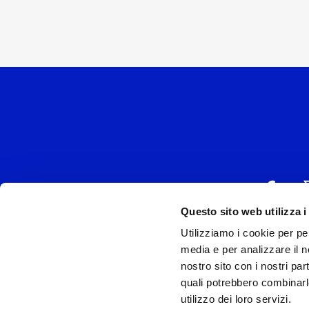
Questo sito web utilizza i
Utilizziamo i cookie per pe
UNIVERSAL MUSIC
media e per analizzare il no
P.IVA IT038027
nostro sito con i nostri par
quali potrebbero combinarl
Universal Music Italia, nel rispetto delle be
utilizzo dei loro servizi.
si è dotata di un 