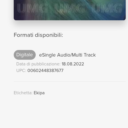
Formati disponibili:
Digitale
eSingle Audio/Multi Track
Data di pubblicazione:
18.08.2022
UPC:
00602448387677
Etichetta:
Ekipa