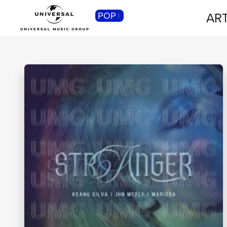
ART
POP
CLASSICA
Musica Classica, Sinfonica,
Contemporanea, Moderna...