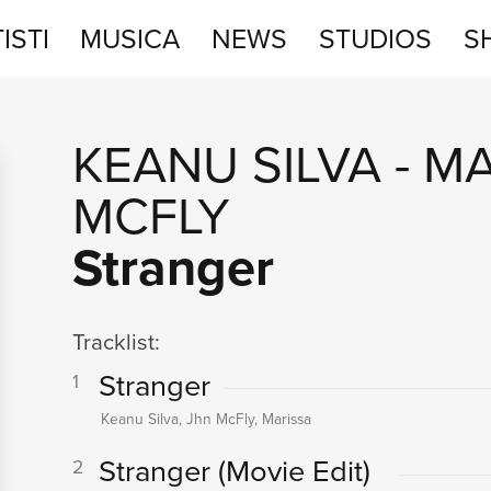
ISTI
MUSICA
NEWS
STUDIOS
S
STUDIOS
KEANU SILVA
-
MA
SHOP
MCFLY
Stranger
Tracklist:
Stranger
1
Keanu Silva, Jhn McFly, Marissa
Stranger
(Movie Edit)
2