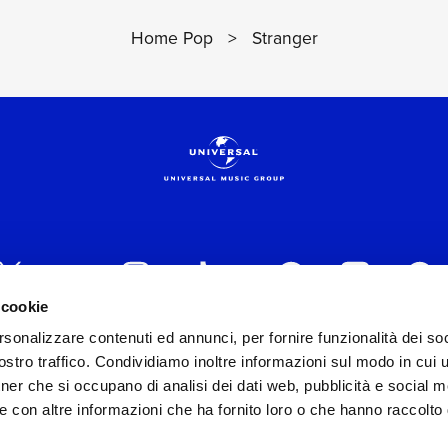
Home Pop
>
Stranger
 cookie
rsonalizzare contenuti ed annunci, per fornire funzionalità dei soc
 ITALIA s.r.l. (Società con unico socio) | Via Nervesa, 2
stro traffico. Condividiamo inoltre informazioni sul modo in cui ut
30154 Iscritta al REA di Milano con il numero 966135 in 
tner che si occupano di analisi dei dati web, pubblicità e social m
Capitale sociale Euro 2.000.000 interamente versato.
e con altre informazioni che ha fornito loro o che hanno raccolto
st practices in tema di corporate compliance ed al fine di mig
modello di gestione e organizzazione ex d.lgs. 231/2001 e 