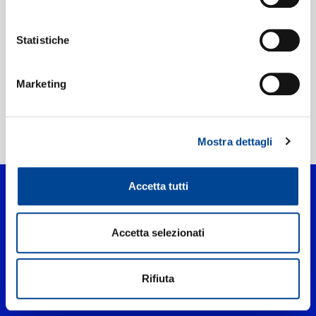
Etichetta:
187 Strassenbande
Statistiche
Marketing
Home Pop
>
Sturkopf (mit ner Glock)
Mostra dettagli
Accetta tutti
Accetta selezionati
Rifiuta