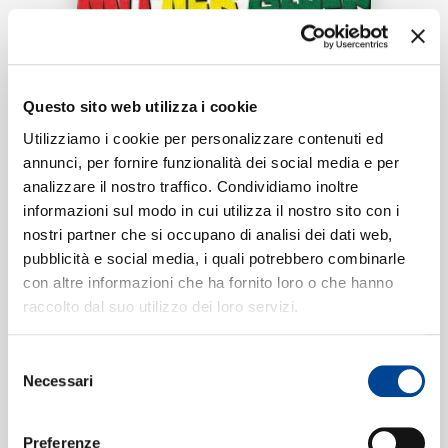
RICERCA
Tracklist:
CHI SIAMO
Questo sito web utilizza i cookie
Sturkopf (mit ner Glock)
1
Utilizziamo i cookie per personalizzare contenuti ed
02:26
annunci, per fornire funzionalità dei social media e per
Bonez MC, Gzuz
analizzare il nostro traffico. Condividiamo inoltre
CONTATTI
informazioni sul modo in cui utilizza il nostro sito con i
nostri partner che si occupano di analisi dei dati web,
pubblicità e social media, i quali potrebbero combinarle
Formati disponibili:
con altre informazioni che ha fornito loro o che hanno
NEWSLETTER
raccolto dal suo utilizzo dei loro servizi.
Digitale
eSingle Audio/Single Track
Selezione
Data di pubblicazione:
09.02.2023
Necessari
UPC:
00602455260123
del
consenso
Preferenze