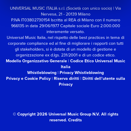
UNIVERSAL MUSIC ITALIA s.r.l. (Società con unico socio) | Via
Nervesa, 21 - 20139 Milano
P.IVA IT03802730154 Iscritta al REA di Milano con il numero
966135 in data 29/06/1977
Capitale sociale Euro 2.000.000
interamente versato.
Universal Music Italia, nel rispetto delle best practices in tema di
corporate compliance ed al fine di migliorare i rapporti con tutti
gli stakeholders,
si è dotata di un modello di gestione e
organizzazione ex d.lgs. 231/2001 e di un codice etico.
Modello Organizzativo Generale
|
Codice Etico Universal Music
Italia
Whistleblowing
|
Privacy Whistleblowing
Privacy e Cookie Policy
|
Riserva diritti
|
Diritti dell’utente sulla
Privacy
© Copyright 2026 Universal Music Group N.V.
All rights
reserved.
Credits