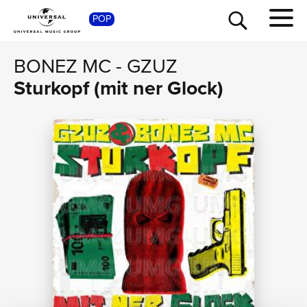
POP
SHOP
BONEZ MC
-
GZUZ
Sturkopf (mit ner Glock)
TOUR
NEWS