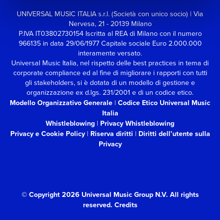
UNIVERSAL MUSIC ITALIA s.r.l. (Società con unico socio) | Via
Nervesa, 21 - 20139 Milano
P.IVA IT03802730154 Iscritta al REA di Milano con il numero
966135 in data 29/06/1977
Capitale sociale Euro 2.000.000
interamente versato.
Universal Music Italia, nel rispetto delle best practices in tema di
corporate compliance ed al fine di migliorare i rapporti con tutti
gli stakeholders,
si è dotata di un modello di gestione e
organizzazione ex d.lgs. 231/2001 e di un codice etico.
Modello Organizzativo Generale
|
Codice Etico Universal Music
Italia
Whistleblowing
|
Privacy Whistleblowing
Privacy e Cookie Policy
|
Riserva diritti
|
Diritti dell’utente sulla
Privacy
© Copyright 2026 Universal Music Group N.V.
All rights
reserved.
Credits