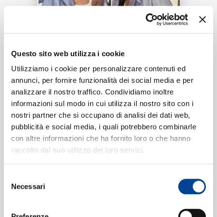
RICERCA
Tracklist:
CHI SIAMO
Questo sito web utilizza i cookie
Tasche
1
Utilizziamo i cookie per personalizzare contenuti ed
03:18
Mara Sattei
annunci, per fornire funzionalità dei social media e per
analizzare il nostro traffico. Condividiamo inoltre
CONTATTI
informazioni sul modo in cui utilizza il nostro sito con i
nostri partner che si occupano di analisi dei dati web,
Formati disponibili:
pubblicità e social media, i quali potrebbero combinarle
con altre informazioni che ha fornito loro o che hanno
NEWSLETTER
raccolto dal suo utilizzo dei loro servizi.
Digitale
eSingle Audio/Single Track
Data di pubblicazione:
27.04.2023
Selezione
UPC:
00602455755247
Necessari
del
consenso
Preferenze