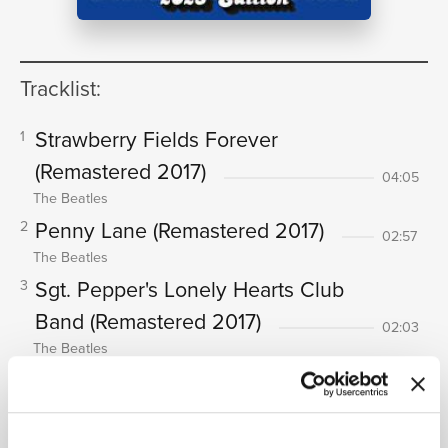
NEWS
Tracklist:
Strawberry Fields Forever
1
RICERCA
(Remastered 2017)
04:05
The Beatles
Penny Lane
(Remastered 2017)
2
02:57
The Beatles
Sgt. Pepper's Lonely Hearts Club
3
CHI
Band
(Remastered 2017)
02:03
The Beatles
With A Little Help From My Friends
4
(Remastered 2017)
02:45
The Beatles