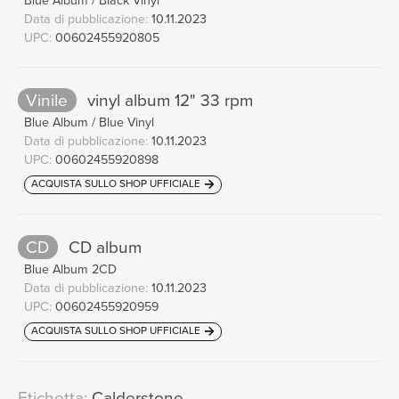
Blue Album / Black Vinyl
The Beatles
Data di pubblicazione:
10.11.2023
UPC:
00602455920805
While My Guitar Gently Weeps
18
(2018 Mix)
04:45
Vinile
vinyl album 12" 33 rpm
The Beatles
Ob-La-Di, Ob-La-Da
(2018 Mix)
Blue Album / Blue Vinyl
19
03:08
Data di pubblicazione:
10.11.2023
The Beatles
UPC:
00602455920898
Glass Onion
(2018 Mix)
20
02:17
ACQUISTA SULLO SHOP UFFICIALE
The Beatles
Blackbird
(2018 Mix)
21
02:18
CD
CD album
The Beatles
Blue Album 2CD
Hey Bulldog
(2023 Mix)
22
Data di pubblicazione:
10.11.2023
03:12
UPC:
00602455920959
The Beatles
Get Back
(2021 Mix)
ACQUISTA SULLO SHOP UFFICIALE
23
03:09
The Beatles
Don’t Let Me Down
(Single Version
24
Etichetta:
Calderstone