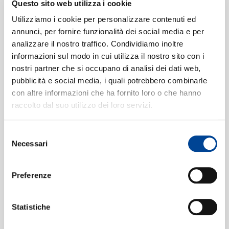
SIAMO
Questo sito web utilizza i cookie
Lucy In The Sky With Diamonds
5
Utilizziamo i cookie per personalizzare contenuti ed
(Remastered 2017)
03:28
annunci, per fornire funzionalità dei social media e per
The Beatles
analizzare il nostro traffico. Condividiamo inoltre
Within You Without You
6
informazioni sul modo in cui utilizza il nostro sito con i
CONTATTI
nostri partner che si occupano di analisi dei dati web,
(Remastered 2017)
05:08
pubblicità e social media, i quali potrebbero combinarle
The Beatles
con altre informazioni che ha fornito loro o che hanno
A Day In The Life
(Remastered
7
raccolto dal suo utilizzo dei loro servizi.
2017)
05:33
Selezione
The Beatles
NEWSLETT
Necessari
del
All You Need Is Love
(Remastered
8
consenso
2015)
03:50
Preferenze
The Beatles
I Am The Walrus
(2023 Mix)
9
04:36
Statistiche
The Beatles
Hello, Goodbye
(2023 Mix)
10