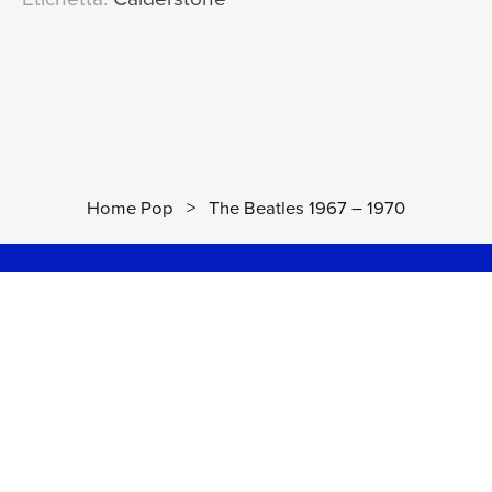
/ 2021 Mix)
04:08
The Beatles
The Ballad Of John And Yoko
25
(2023 Mix)
03:00
The Beatles
Old Brown Shoe
(2023 Mix)
26
03:19
Home Pop
>
The Beatles 1967 – 1970
The Beatles
Here Comes The Sun
(2019 Mix)
27
03:06
The Beatles
Come Together
(2019 Mix)
28
04:20
The Beatles
Something
(2019 Mix)
29
03:02
The Beatles
Octopus's Garden
(2019 Mix)
30
02:51
The Beatles