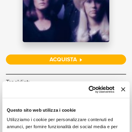
NEWS
RICERCA
ACQUISTA
CHI
Tracklist:
Waterloo
(Restored 2010 Version)
1
02:52
Abba
Questo sito web utilizza i cookie
SIAMO
Ring, Ring
(Video)
2
03:13
Utilizziamo i cookie per personalizzare contenuti ed
Abba
annunci, per fornire funzionalità dei social media e per
Mamma Mia
(Restored 2010
3