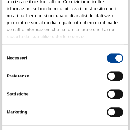
analizzare il nostro traffico. Condividiamo inoltre
Version)
informazioni sul modo in cui utilizza il nostro sito con i
03:34
nostri partner che si occupano di analisi dei dati web,
Abba
CONTATTI
pubblicità e social media, i quali potrebbero combinarle
SOS
(Restored 2010 Version)
4
03:22
con altre informazioni che ha fornito loro o che hanno
Abba
raccolto dal suo utilizzo dei loro servizi.
Bang-A-Boomerang
(Video)
5
03:10
Abba
Selezione
NEWSLETT
Necessari
I Do, I Do, I Do, I Do, I Do
(Video)
6
del
03:24
consenso
Abba
Fernando
(Restored 2010
7
Preferenze
Version)
04:15
Abba
Statistiche
Dancing Queen
(Restored 2010
8
Version)
Marketing
03:52
Abba
9