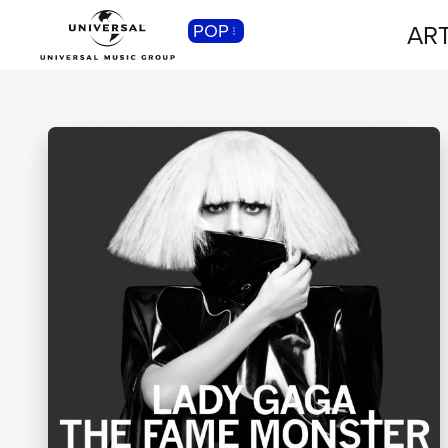
ART
POP
CLASSICA
Musica Classica, Sinfonica,
Contemporanea, Moderna...