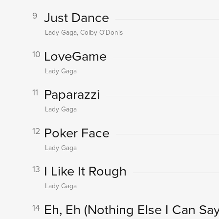
Just Dance
9
Lady Gaga, Colby O'Donis
LoveGame
10
Lady Gaga
Paparazzi
11
Lady Gaga
Poker Face
12
Lady Gaga
I Like It Rough
13
Lady Gaga
Eh, Eh (Nothing Else I Can Say
14