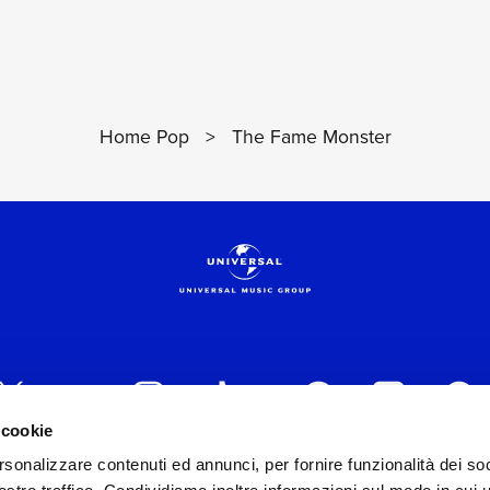
Home Pop
>
The Fame Monster
 cookie
rsonalizzare contenuti ed annunci, per fornire funzionalità dei soc
 ITALIA s.r.l. (Società con unico socio) | Via Nervesa, 2