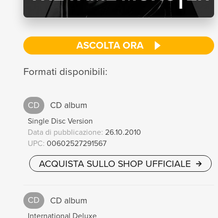
ASCOLTA ORA
Formati disponibili:
CD
CD album
Single Disc Version
Data di pubblicazione:
26.10.2010
UPC:
00602527291567
ACQUISTA SULLO SHOP UFFICIALE
CD
CD album
International Deluxe