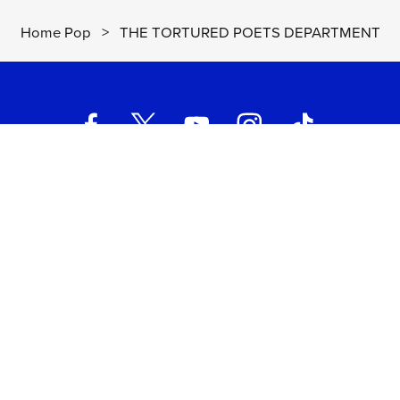
Home Pop
>
THE TORTURED POETS DEPARTMENT
UNIVERSAL MUSIC ITALIA s.r.l. (Società con unico socio) | Via
Nervesa, 21 - 20139 Milano
P.IVA IT03802730154 Iscritta al REA di Milano con il numero
966135 in data 29/06/1977
Capitale sociale Euro 2.000.000
interamente versato.
Universal Music Italia, nel rispetto delle best practices in tema di
corporate compliance ed al fine di migliorare i rapporti con tutti