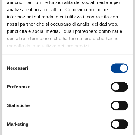
annunci, per fornire funzionalità dei social media e per
Taylor Swift
analizzare il nostro traffico. Condividiamo inoltre
But Daddy I Love Him
6
05:40
informazioni sul modo in cui utilizza il nostro sito con i
Taylor Swift
nostri partner che si occupano di analisi dei dati web,
CONTATTI
Fresh Out The Slammer
7
pubblicità e social media, i quali potrebbero combinarle
03:30
con altre informazioni che ha fornito loro o che hanno
Taylor Swift
raccolto dal suo utilizzo dei loro servizi.
Florida!!!
8
03:35
Taylor Swift, Florence + The Machine
Selezione
Guilty as Sin?
9
NEWSLETT
Necessari
04:14
del
Taylor Swift
consenso
Who’s Afraid of Little Old Me?
10
05:34
Preferenze
Taylor Swift
I Can Fix Him (No Really I Can)
11
02:36
Statistiche
Taylor Swift
loml
12
04:37
Marketing
Taylor Swift