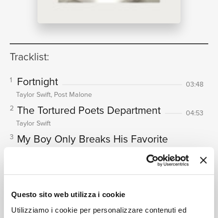
NEWS
Tracklist:
RICERCA
Fortnight
1
03:48
Taylor Swift, Post Malone
The Tortured Poets Department
2
04:53
Taylor Swift
CHI
My Boy Only Breaks His Favorite
3
Toys
03:23
Taylor Swift
Down Bad
4
04:21
SIAMO
Questo sito web utilizza i cookie
Taylor Swift
So Long, London
5
Utilizziamo i cookie per personalizzare contenuti ed
04:22