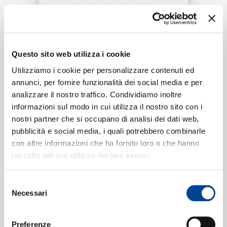
RICERCA
Tracklist:
CHI SIAMO
Questo sito web utilizza i cookie
Tip Tap
1
Utilizziamo i cookie per personalizzare contenuti ed
02:07
annunci, per fornire funzionalità dei social media e per
Oliver Green, JVLI
analizzare il nostro traffico. Condividiamo inoltre
CONTATTI
informazioni sul modo in cui utilizza il nostro sito con i
nostri partner che si occupano di analisi dei dati web,
pubblicità e social media, i quali potrebbero combinarle
Formati disponibili:
con altre informazioni che ha fornito loro o che hanno
NEWSLETTER
raccolto dal suo utilizzo dei loro servizi.
Digitale
eSingle Audio/Single Track
Selezione
Data di pubblicazione:
08.12.2020
Necessari
UPC:
00602435581231
del
consenso
Preferenze