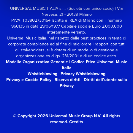
UNIVERSAL MUSIC ITALIA s.r.l. (Società con unico socio) | Via
Nervesa, 21 - 20139 Milano
P.IVA IT03802730154 Iscritta al REA di Milano con il numero
966135 in data 29/06/1977
Capitale sociale Euro 2.000.000
interamente versato.
Universal Music Italia, nel rispetto delle best practices in tema di
corporate compliance ed al fine di migliorare i rapporti con tutti
gli stakeholders,
si è dotata di un modello di gestione e
organizzazione ex d.lgs. 231/2001 e di un codice etico.
Modello Organizzativo Generale
|
Codice Etico Universal Music
Italia
Whistleblowing
|
Privacy Whistleblowing
Privacy e Cookie Policy
|
Riserva diritti
|
Diritti dell’utente sulla
Privacy
© Copyright 2026 Universal Music Group N.V.
All rights
reserved.
Credits