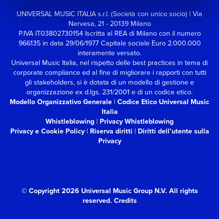
UNIVERSAL MUSIC ITALIA s.r.l. (Società con unico socio) | Via
Nervesa, 21 - 20139 Milano
P.IVA IT03802730154 Iscritta al REA di Milano con il numero
966135 in data 29/06/1977
Capitale sociale Euro 2.000.000
interamente versato.
Universal Music Italia, nel rispetto delle best practices in tema di
corporate compliance ed al fine di migliorare i rapporti con tutti
gli stakeholders,
si è dotata di un modello di gestione e
organizzazione ex d.lgs. 231/2001 e di un codice etico.
Modello Organizzativo Generale
|
Codice Etico Universal Music
Italia
Whistleblowing
|
Privacy Whistleblowing
Privacy e Cookie Policy
|
Riserva diritti
|
Diritti dell’utente sulla
Privacy
© Copyright 2026 Universal Music Group N.V.
All rights
reserved.
Credits