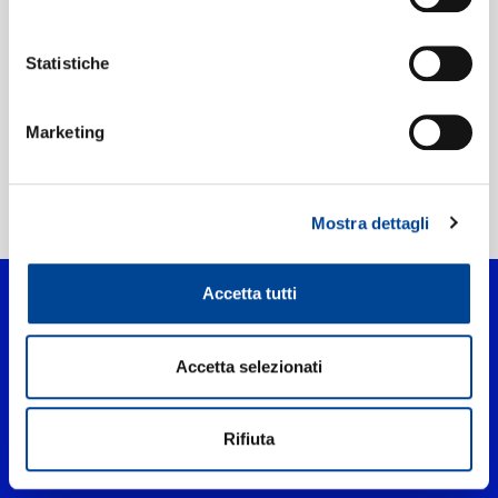
Etichetta:
Def Jam Recordings
Statistiche
Marketing
Home Pop
>
Triggered (freestyle)
Mostra dettagli
Accetta tutti
Accetta selezionati
Rifiuta