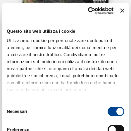
RICERCA
Tracklist:
CHI SIAMO
Questo sito web utilizza i cookie
Triggered (freestyle)
1
Utilizziamo i cookie per personalizzare contenuti ed
03:31
annunci, per fornire funzionalità dei social media e per
Jhené Aiko
analizzare il nostro traffico. Condividiamo inoltre
CONTATTI
informazioni sul modo in cui utilizza il nostro sito con i
nostri partner che si occupano di analisi dei dati web,
pubblicità e social media, i quali potrebbero combinarle
Formati disponibili:
con altre informazioni che ha fornito loro o che hanno
NEWSLETTER
raccolto dal suo utilizzo dei loro servizi.
Digitale
eSingle Audio/Single Track
Selezione
Data di pubblicazione:
08.05.2019
Necessari
UPC:
00602577862786
del
consenso
Preferenze