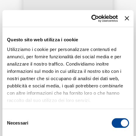
RICERCA
Tracklist:
Questo sito web utilizza i cookie
CHI SIAMO
Tu Zinda Hai
(From "Padatik")
1
Utilizziamo i cookie per personalizzare contenuti ed
04:42
annunci, per fornire funzionalità dei social media e per
Arijit Singh, Sonu Nigam, Salil Chowdhury
analizzare il nostro traffico. Condividiamo inoltre
informazioni sul modo in cui utilizza il nostro sito con i
nostri partner che si occupano di analisi dei dati web,
CONTATTI
pubblicità e social media, i quali potrebbero combinarle
Formati disponibili:
con altre informazioni che ha fornito loro o che hanno
raccolto dal suo utilizzo dei loro servizi.
Digitale
eSingle Audio/Single Track
NEWSLETTER
Selezione
From "Padatik"
Necessari
del
Data di pubblicazione:
08.06.2024
UPC:
08909024032740
consenso