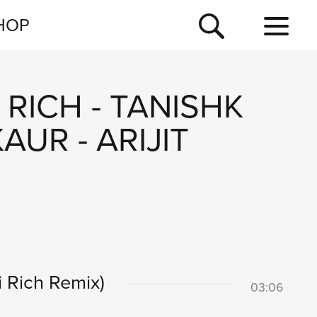
NEWSLETTER
HOP
TOUR
NEWS
I RICH
-
TANISHK
KAUR
-
ARIJIT
i Rich Remix)
03:06