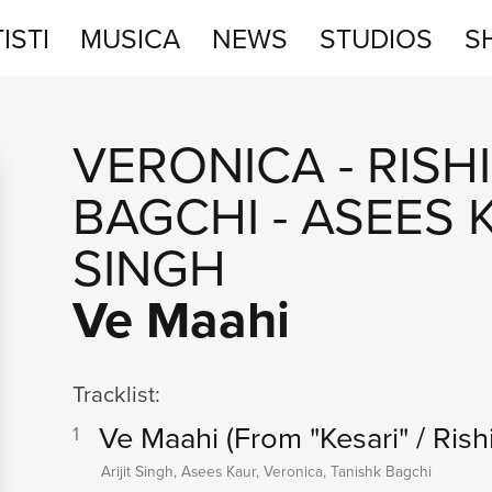
ISTI
MUSICA
NEWS
STUDIOS
S
STUDIOS
VERONICA
-
RISH
SHOP
BAGCHI
-
ASEES 
SINGH
Ve Maahi
Tracklist:
Ve Maahi
(From "Kesari" / Rish
1
Arijit Singh, Asees Kaur, Veronica, Tanishk Bagchi