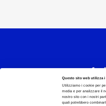
Questo sito web utilizza i
Utilizziamo i cookie per pe
UNIVERSAL MUSIC
media e per analizzare il no
P.IVA IT038027
nostro sito con i nostri par
quali potrebbero combinarl
Universal Music Italia, nel rispetto delle be