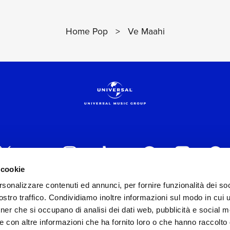
Home Pop
>
Ve Maahi
 cookie
rsonalizzare contenuti ed annunci, per fornire funzionalità dei soc
 ITALIA s.r.l. (Società con unico socio) | Via Nervesa, 2
stro traffico. Condividiamo inoltre informazioni sul modo in cui ut
30154 Iscritta al REA di Milano con il numero 966135 in 
tner che si occupano di analisi dei dati web, pubblicità e social m
Capitale sociale Euro 2.000.000 interamente versato.
e con altre informazioni che ha fornito loro o che hanno raccolto
st practices in tema di corporate compliance ed al fine di mig