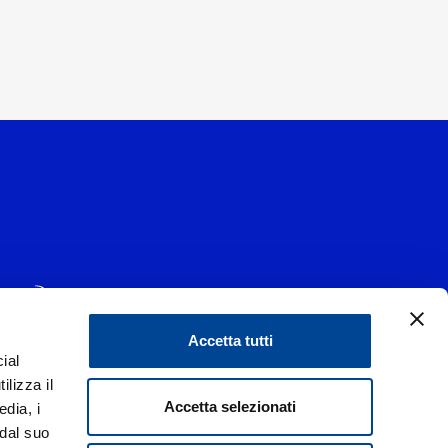
Accetta tutti
ial
1 - 20139 Milano
ilizza il
data 29/06/1977
|
Accetta selezionati
edia, i
 dal suo
liorare i rapporti con tutti gli stakeholders,