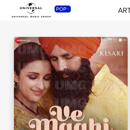
ART
POP
CLASSICA
Musica Classica, Sinfonica,
Contemporanea, Moderna...