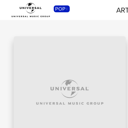
ART
POP
CLASSICA
Musica Classica, Sinfonica,
Contemporanea, Moderna...