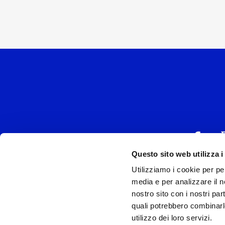
Questo sito web utilizza i
Utilizziamo i cookie per pe
UNIVERSAL MUSIC
media e per analizzare il no
P.IVA IT038027
nostro sito con i nostri par
quali potrebbero combinarl
Universal Music Italia, nel rispetto delle be
utilizzo dei loro servizi.
si è dotata di un 