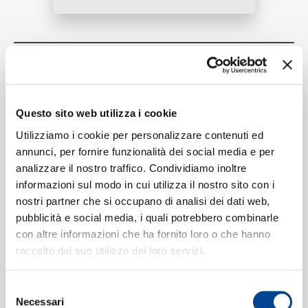
RICERCA
Tracklist:
Water Sign
1
04:21
AUGUST 08, Jhené Aiko
Questo sito web utilizza i cookie
CHI SIAMO
Utilizziamo i cookie per personalizzare contenuti ed
annunci, per fornire funzionalità dei social media e per
analizzare il nostro traffico. Condividiamo inoltre
Formati disponibili:
informazioni sul modo in cui utilizza il nostro sito con i
CONTATTI
nostri partner che si occupano di analisi dei dati web,
pubblicità e social media, i quali potrebbero combinarle
Digitale
eSingle Audio/Single Track
con altre informazioni che ha fornito loro o che hanno
Data di pubblicazione:
08.07.2022
raccolto dal suo utilizzo dei loro servizi.
UPC:
00602445667673
NEWSLETTER
Selezione
Necessari
del