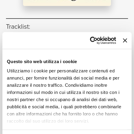
NEWS
Tracklist:
RICERCA
Waterloo
1
02:46
ABBA
Waterloo
(Swedish Version)
2
02:45
CHI SIAMO
Questo sito web utilizza i cookie
ABBA
Utilizziamo i cookie per personalizzare contenuti ed
Waterloo
(German Version)
3
annunci, per fornire funzionalità dei social media e per
02:46
Abba
analizzare il nostro traffico. Condividiamo inoltre
informazioni sul modo in cui utilizza il nostro sito con i
Waterloo
(French Version)
4
CONTATTI
02:44
nostri partner che si occupano di analisi dei dati web,
Abba
pubblicità e social media, i quali potrebbero combinarle
con altre informazioni che ha fornito loro o che hanno
raccolto dal suo utilizzo dei loro servizi.
Formati disponibili: