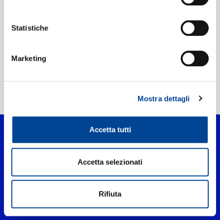
Etichetta:
Island Australia
Statistiche
Marketing
Home Pop
>
We Run The Night
Mostra dettagli
Accetta tutti
Accetta selezionati
Rifiuta