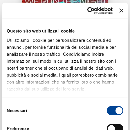
RICERCA
Tracklist:
CHI SIAMO
Questo sito web utilizza i cookie
We Run The Night
1
Utilizziamo i cookie per personalizzare contenuti ed
03:36
annunci, per fornire funzionalità dei social media e per
Havana Brown
analizzare il nostro traffico. Condividiamo inoltre
CONTATTI
informazioni sul modo in cui utilizza il nostro sito con i
nostri partner che si occupano di analisi dei dati web,
pubblicità e social media, i quali potrebbero combinarle
Formati disponibili:
con altre informazioni che ha fornito loro o che hanno
NEWSLETTER
raccolto dal suo utilizzo dei loro servizi.
Digitale
eSingle Audio/Single Track
Selezione
Data di pubblicazione:
14.11.2011
Necessari
UPC:
00602527701981
del
consenso
Preferenze