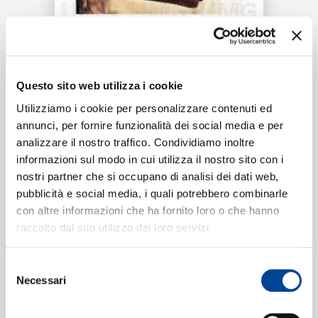
RICERCA
CHI SIAMO
Tracklist:
Questo sito web utilizza i cookie
Utilizziamo i cookie per personalizzare contenuti ed
Wildest Dreams (Taylor's Version)
1
03:40
annunci, per fornire funzionalità dei social media e per
Taylor Swift
CONTATTI
analizzare il nostro traffico. Condividiamo inoltre
informazioni sul modo in cui utilizza il nostro sito con i
nostri partner che si occupano di analisi dei dati web,
pubblicità e social media, i quali potrebbero combinarle
Formati disponibili:
con altre informazioni che ha fornito loro o che hanno
NEWSLETTER
raccolto dal suo utilizzo dei loro servizi.
Digitale
eSingle Audio/Single Track
Selezione
Data di pubblicazione:
17.09.2021
Necessari
del
UPC:
00602438938797
consenso