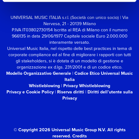
UNIVERSAL MUSIC ITALIA s.r.l. (Società con unico socio) | Via
Nervesa, 21 - 20139 Milano
P.IVA IT03802730154 Iscritta al REA di Milano con il numero
966135 in data 29/06/1977
Capitale sociale Euro 2.000.000
interamente versato.
Universal Music Italia, nel rispetto delle best practices in tema di
corporate compliance ed al fine di migliorare i rapporti con tutti
gli stakeholders,
si è dotata di un modello di gestione e
organizzazione ex d.lgs. 231/2001 e di un codice etico.
Modello Organizzativo Generale
|
Codice Etico Universal Music
Italia
Whistleblowing
|
Privacy Whistleblowing
Privacy e Cookie Policy
|
Riserva diritti
|
Diritti dell’utente sulla
Privacy
© Copyright 2026 Universal Music Group N.V.
All rights
reserved.
Credits