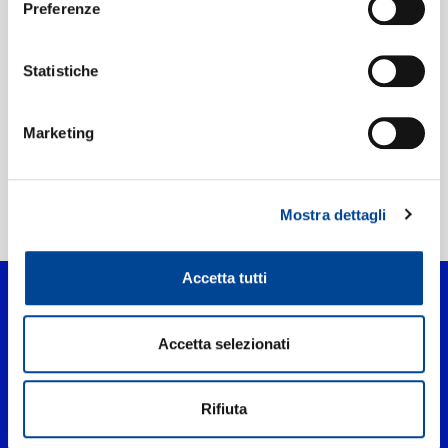
Preferenze
Etichetta:
Taylor Swift Re-record
Statistiche
Marketing
Mostra dettagli
Home Pop
>
Wildest Dreams (Taylor's Version)
Accetta tutti
Accetta selezionati
Rifiuta