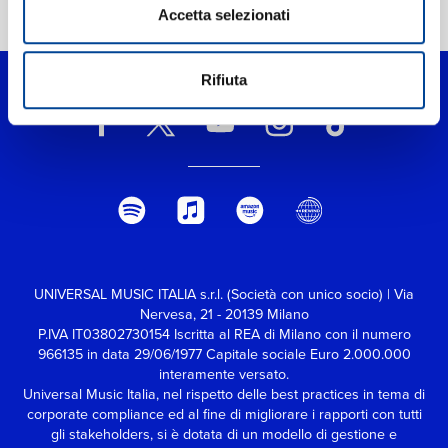
Accetta selezionati
Home Pop
>
Xing Ye De Hu Huan
Rifiuta
UNIVERSAL MUSIC ITALIA s.r.l. (Società con unico socio) | Via
Nervesa, 21 - 20139 Milano
P.IVA IT03802730154 Iscritta al REA di Milano con il numero
966135 in data 29/06/1977
Capitale sociale Euro 2.000.000
interamente versato.
Universal Music Italia, nel rispetto delle best practices in tema di
corporate compliance ed al fine di migliorare i rapporti con tutti
gli stakeholders,
si è dotata di un modello di gestione e