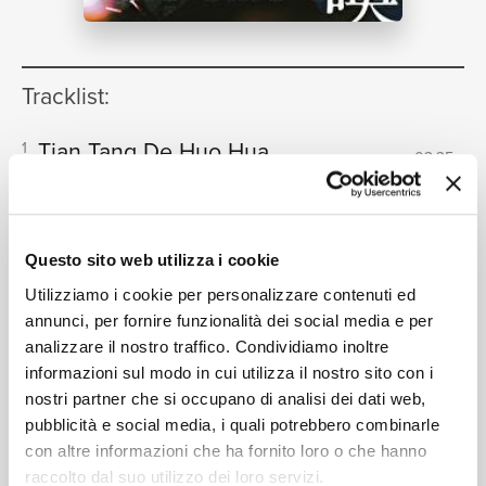
NEWS
Tracklist:
RICERCA
Tian Tang De Huo Hua
1
03:35
Alan Tam
Xing Ye De Hu Huan
2
03:33
Alan Tam
CHI SIAMO
Questo sito web utilizza i cookie
Tian Tang De Huo Hua
3
Utilizziamo i cookie per personalizzare contenuti ed
(Instrumental)
03:35
annunci, per fornire funzionalità dei social media e per
Alan Tam
analizzare il nostro traffico. Condividiamo inoltre
informazioni sul modo in cui utilizza il nostro sito con i
CONTATTI
nostri partner che si occupano di analisi dei dati web,
pubblicità e social media, i quali potrebbero combinarle
Formati disponibili:
con altre informazioni che ha fornito loro o che hanno
raccolto dal suo utilizzo dei loro servizi.