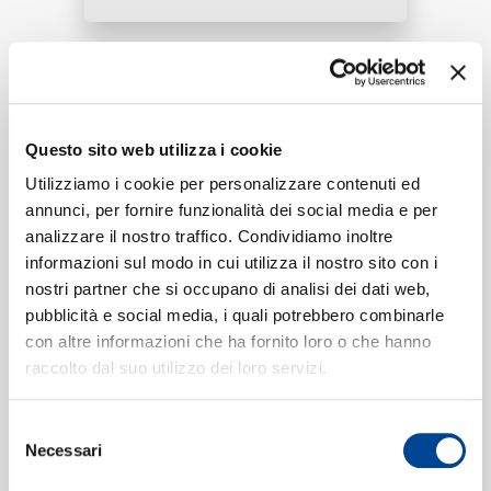
RICERCA
Tracklist:
X
1
Questo sito web utilizza i cookie
03:05
CHI SIAMO
Jonas Brothers, KAROL G
Utilizziamo i cookie per personalizzare contenuti ed
Five More Minutes
annunci, per fornire funzionalità dei social media e per
2
02:30
analizzare il nostro traffico. Condividiamo inoltre
Jonas Brothers
informazioni sul modo in cui utilizza il nostro sito con i
nostri partner che si occupano di analisi dei dati web,
CONTATTI
pubblicità e social media, i quali potrebbero combinarle
con altre informazioni che ha fornito loro o che hanno
Formati disponibili:
raccolto dal suo utilizzo dei loro servizi.
NEWSLETTER
Selezione
Digitale
eSingle Audio/Multi Track
Necessari
del
Data di pubblicazione:
15.05.2020
consenso
UPC:
00602507231866