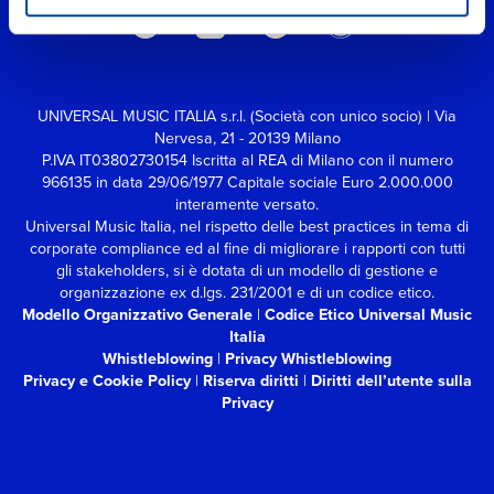
UNIVERSAL MUSIC ITALIA s.r.l. (Società con unico socio) | Via
Nervesa, 21 - 20139 Milano
P.IVA IT03802730154 Iscritta al REA di Milano con il numero
966135 in data 29/06/1977
Capitale sociale Euro 2.000.000
interamente versato.
Universal Music Italia, nel rispetto delle best practices in tema di
corporate compliance ed al fine di migliorare i rapporti con tutti
gli stakeholders,
si è dotata di un modello di gestione e
organizzazione ex d.lgs. 231/2001 e di un codice etico.
Modello Organizzativo Generale
|
Codice Etico Universal Music
Italia
Whistleblowing
|
Privacy Whistleblowing
Privacy e Cookie Policy
|
Riserva diritti
|
Diritti dell’utente sulla
Privacy