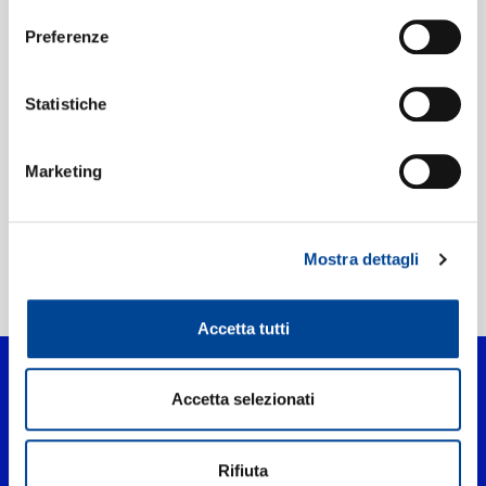
UPC:
00602557967685
Preferenze
Etichetta:
UMGRI Interscope
Statistiche
Marketing
Mostra dettagli
Home Pop
>
You Make It Feel Like Christmas
Accetta tutti
Accetta selezionati
Rifiuta