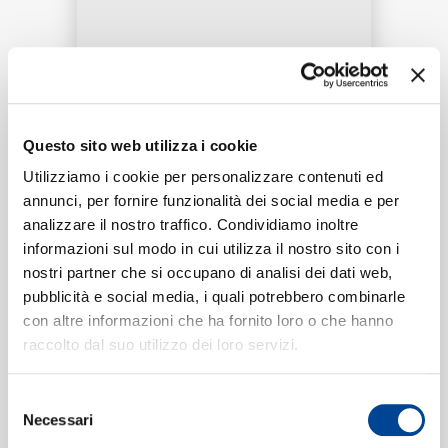
RICERCA
Tracklist:
Questo sito web utilizza i cookie
CHI SIAMO
Utilizziamo i cookie per personalizzare contenuti ed
You Make It Feel Like Christmas
1
02:36
annunci, per fornire funzionalità dei social media e per
Gwen Stefani, Blake Shelton
analizzare il nostro traffico. Condividiamo inoltre
informazioni sul modo in cui utilizza il nostro sito con i
CONTATTI
nostri partner che si occupano di analisi dei dati web,
pubblicità e social media, i quali potrebbero combinarle
Formati disponibili:
con altre informazioni che ha fornito loro o che hanno
raccolto dal suo utilizzo dei loro servizi.
NEWSLETTER
Digitale
eSingle Audio/Single Track
Selezione
AOP
Necessari
del
Data di pubblicazione:
22.09.2017
consenso