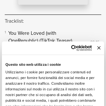
NEWS
Tracklist:
RICERCA
You Were Loved (with
1
OneRepublic)
(TikTok Teaser)
00:46
Gryffin, OneRepublic
CHI SIAMO
Questo sito web utilizza i cookie
Formati disponibili:
Utilizziamo i cookie per personalizzare contenuti ed
annunci, per fornire funzionalità dei social media e per
analizzare il nostro traffico. Condividiamo inoltre
CONTATTI
informazioni sul modo in cui utilizza il nostro sito con i
Digitale
eSingle Audio/Single Track
nostri partner che si occupano di analisi dei dati web,
AOP/ Far Out Remix
pubblicità e social media, i quali potrebbero combinarle
Data di pubblicazione:
09.12.2022