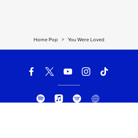
Digitale
eSingle Audio/Single Track
TikTok Teaser
Data di pubblicazione:
24.03.2022
UPC:
00602445775330
Home Pop
>
You Were Loved
UNIVERSAL MUSIC ITALIA s.r.l. (Società con unico socio) | Via
Nervesa, 21 - 20139 Milano
P.IVA IT03802730154 Iscritta al REA di Milano con il numero