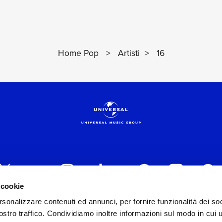
Home Pop
>
Artisti
>
16
 cookie
rsonalizzare contenuti ed annunci, per fornire funzionalità dei soc
 ITALIA s.r.l. (Società con unico socio) | Via Nervesa, 2
stro traffico. Condividiamo inoltre informazioni sul modo in cui ut