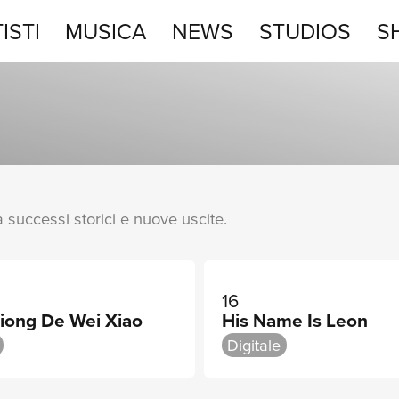
ISTI
MUSICA
NEWS
STUDIOS
S
STUDIOS
SHOP
ra successi storici e nuove uscite.
16
Xiong De Wei Xiao
His Name Is Leon
Digitale