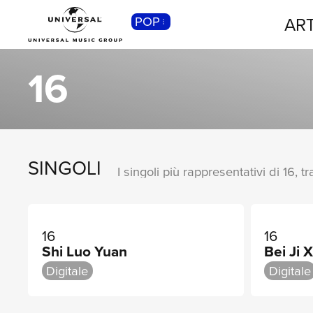
ART
POP
CLASSICA
Musica Classica, Sinfonica,
16
Contemporanea, Moderna...
SINGOLI
I singoli più rappresentativi di 16, t
16
16
Shi Luo Yuan
Bei Ji 
Digitale
Digitale