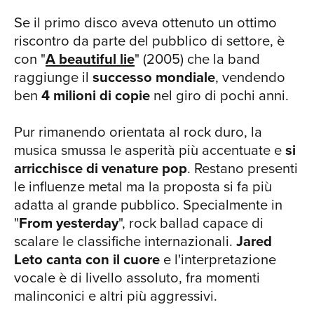
cui prima copia è stata spedita nello
Se il primo disco aveva ottenuto un ottimo
spazio e il brano riprodotto in
riscontro da parte del pubblico di settore, è
anteprima sulla Stazione Spaziale
CH
con "
A beautiful lie
" (2005) che la band
Internazionale. Le 12 tracce dell’album
raggiunge il
successo mondiale
, vendendo
trattano le quattro tematiche del titolo,
ben
4 milioni di copie
nel giro di pochi anni.
preannunciate da una voce femminile
all’inizio di ciascun blocco di canzoni:
Pur rimanendo orientata al rock duro, la
“Birth” e “Conquistador”, travolgenti e
musica smussa le asperità più accentuate e
si
appassionate, sono dedicate all’Amore;
arricchisce di venature pop
. Restano presenti
“Up in the Air”, dal sound elettronico, la
le influenze metal ma la proposta si fa più
ballata “City of Angels”, “The Race”, la
adatta al grande pubblico. Specialmente in
struggente “End of All Days” e “Pyres
"
From yesterday
", rock ballad capace di
od Varanasi”, brano orchestrale che
scalare le classifiche internazionali.
Jared
sfocia in un ritmo quasi tribale, sono,
Leto canta con il cuore
e l'interpretazione
invece, le canzoni del Piacere; segue il
vocale è di livello assoluto, fra momenti
blocco musicale dedicato alla Fede con
malinconici e altri più aggressivi.
“Bright Lights”, “Do or Die” e