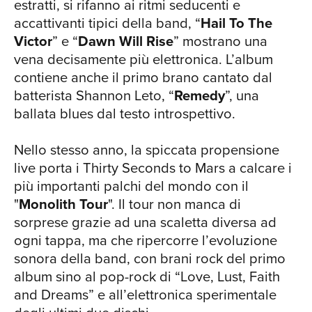
estratti, si rifanno ai ritmi seducenti e
uno speciale evento online in
accattivanti tipici della band, “
Hail To The
collaborazione con Mondadori Store e
Victor
” e “
Dawn Will Rise
” mostrano una
Virgin Radio.
vena decisamente più elettronica. L’album
contiene anche il primo brano cantato dal
batterista Shannon Leto, “
Remedy
”, una
ballata blues dal testo introspettivo.
Nello stesso anno, la spiccata propensione
live porta i Thirty Seconds to Mars a calcare i
più importanti palchi del mondo con il
"
Monolith Tour
". Il tour non manca di
sorprese grazie ad una scaletta diversa ad
ogni tappa, ma che ripercorre l’evoluzione
sonora della band, con brani rock del primo
album sino al pop-rock di “Love, Lust, Faith
and Dreams” e all’elettronica sperimentale