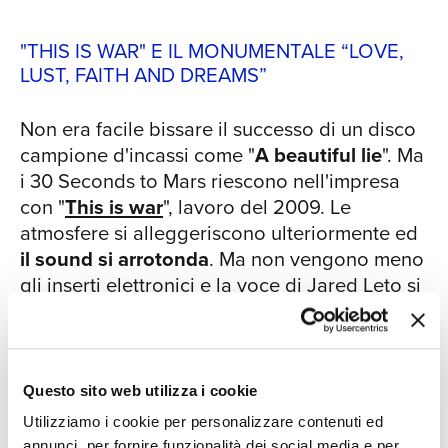
SIA
“Convergence”, brano interamente
strumentale. Concludono l’album
"THIS IS WAR" E IL MONUMENTALE “LOVE,
“Northern Lights” e “Depuis le début”,
LUST, FAITH AND DREAMS”
con il blocco dedicato ai Sogni.
AMERICA E IL MONOLITH TOUR Nel
Non era facile bissare il successo di un disco
2018 esce “America”, un lavoro che
campione d'incassi come "
A beautiful lie
". Ma
dimostra un chiaro intento di evoluzione
i 30 Seconds to Mars riescono nell'impresa
artistica e musicale. Così, se “Walk on
con "
This is war
", lavoro del 2009. Le
Water” e “Dangerous Night”, primi
atmosfere si alleggeriscono ulteriormente ed
singoli estratti, si rifanno ai ritmi
il sound si arrotonda
. Ma non vengono meno
seducenti e accattivanti tipici della
gli inserti elettronici e la voce di Jared Leto si
band, “Hail To The Victor” e “Dawn Will
CON
mostra ancora più sensuale, esplodendo nei
Rise” mostrano una vena decisamente
ritornelli corali del singolo "
Kings and
più elettronica. L’album contiene anche
Queens
" e denotando un'evoluzione artistica
il primo brano cantato dal batterista
senza sosta.
Shannon Leto, “Remedy”, una ballata
Questo sito web utilizza i cookie
blues dal testo introspettivo. Nello
Utilizziamo i cookie per personalizzare contenuti ed
L'album e le travolgenti performance dal vivo
stesso anno, la spiccata propensione
annunci, per fornire funzionalità dei social media e per