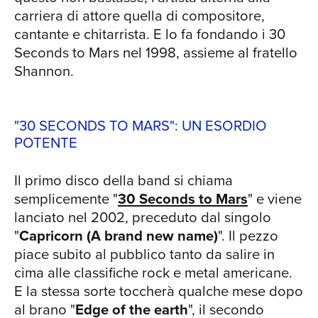
TOU
giro di pochi anni. Pur rimanendo
carriera di attore quella di compositore,
orientata al rock duro, la musica smussa
cantante e chitarrista. E lo fa fondando i 30
le asperità più accentuate e si
Seconds to Mars nel 1998, assieme al fratello
arricchisce di venature pop. Restano
Shannon.
presenti le influenze metal ma la
proposta si fa più adatta al grande
pubblico. Specialmente in "From
"30 SECONDS TO MARS": UN ESORDIO
yesterday", rock ballad capace di
POTENTE
scalare le classifiche internazionali.
Jared Leto canta con il cuore e
Il primo disco della band si chiama
l'interpretazione vocale è di livello
semplicemente "
30 Seconds to Mars
" e viene
NEW
assoluto, fra momenti malinconici e altri
lanciato nel 2002, preceduto dal singolo
più aggressivi. "THIS IS WAR" E IL
"
Capricorn (A brand new name)
". Il pezzo
MONUMENTALE “LOVE, LUST, FAITH
piace subito al pubblico tanto da salire in
AND DREAMS” Non era facile bissare il
cima alle classifiche rock e metal americane.
successo di un disco campione d'incassi
E la stessa sorte toccherà qualche mese dopo
come "A beautiful lie". Ma i 30 Seconds
al brano "
Edge of the earth
", il secondo