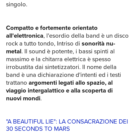
to Mars riescono nell'impresa con "This
singolo.
is war", lavoro del 2009. Le atmosfere si
alleggeriscono ulteriormente ed il
sound si arrotonda. Ma non vengono
Compatto e fortemente orientato
meno gli inserti elettronici e la voce di
all'elettronica
, l'esordio della band è un disco
Jared Leto si mostra ancora più
rock a tutto tondo, Intriso di
sonorità
nu-
sensuale, esplodendo nei ritornelli
metal
. Il sound è potente, i bassi spinti al
RIC
corali del singolo "Kings and Queens" e
massimo e la chitarra elettrica è spesso
denotando un'evoluzione artistica
irrobustita dai sintetizzatori. Il nome della
senza sosta. L'album e le travolgenti
band è una dichiarazione d'intenti ed i testi
performance dal vivo convincono
trattano
argomenti legati allo spazio, al
appieno i fan e fanno da preludio ai
viaggio intergalattico e alla scoperta di
successivi 2 dischi della band. "Love,
nuovi mondi
.
Lust, Faith and Dreams", uscito nel 2013,
è un album complesso dall’anima
elettronica-rock. Il disco è stato
"A BEAUTIFUL LIE": LA CONSACRAZIONE DEI
30 SECONDS TO MARS
anticipato dal singolo “Up in the Air”, la