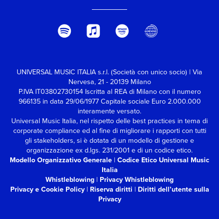
musicale diretto dallo
stesso Jared Leto, una
vera e propria
celebrazione della forma
umana, del design,
dell'alta moda, dell'arte e
della danza.
&amp;lt;/iframe&amp;lt;/div&am
UNIVERSAL MUSIC ITALIA s.r.l. (Società con unico socio) | Via
Nervesa, 21 - 20139 Milano
P.IVA IT03802730154 Iscritta al REA di Milano con il numero
966135 in data 29/06/1977
Capitale sociale Euro 2.000.000
interamente versato.
Universal Music Italia, nel rispetto delle best practices in tema di
corporate compliance ed al fine di migliorare i rapporti con tutti
gli stakeholders,
si è dotata di un modello di gestione e
organizzazione ex d.lgs. 231/2001 e di un codice etico.
Modello Organizzativo Generale
|
Codice Etico Universal Music
Italia
Whistleblowing
|
Privacy Whistleblowing
Privacy e Cookie Policy
|
Riserva diritti
|
Diritti dell’utente sulla
Privacy