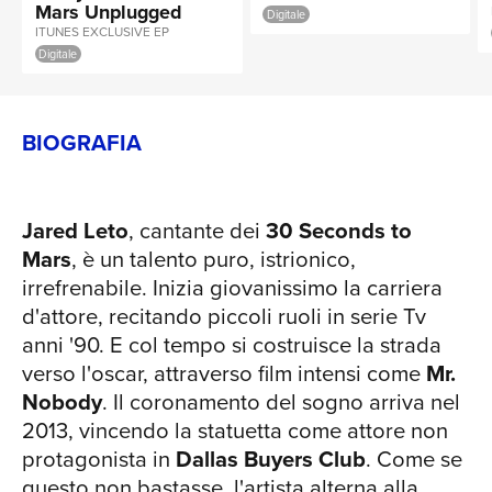
Mars Unplugged
Digitale
fortemente orientato all'elettronica,
ITUNES EXCLUSIVE EP
l'esordio della band è un disco rock a
Digitale
tutto tondo, Intriso di sonorità nu-metal.
Il sound è potente, i bassi spinti al
massimo e la chitarra elettrica è spesso
BIOGRAFIA
irrobustita dai sintetizzatori. Il nome
della band è una dichiarazione d'intenti
ed i testi trattano argomenti legati allo
Jared Leto
, cantante dei
30 Seconds to
spazio, al viaggio intergalattico e alla
Mars
, è un talento puro, istrionico,
scoperta di nuovi mondi. "A BEAUTIFUL
irrefrenabile. Inizia giovanissimo la carriera
LIE": LA CONSACRAZIONE DEI 30
d'attore, recitando piccoli ruoli in serie Tv
SECONDS TO MARS Se il primo disco
anni '90. E col tempo si costruisce la strada
aveva ottenuto un ottimo riscontro da
verso l'oscar, attraverso film intensi come
Mr.
parte del pubblico di settore, è con "A
Nobody
. Il coronamento del sogno arriva nel
beautiful lie" (2005) che la band
2013, vincendo la statuetta come attore non
raggiunge il successo mondiale,
protagonista in
Dallas Buyers Club
. Come se
vendendo ben 4 milioni di copie nel
questo non bastasse, l'artista alterna alla