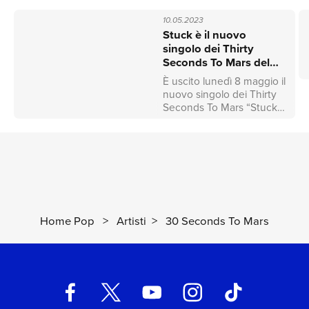
10.05.2023
Stuck è il nuovo
singolo dei Thirty
Seconds To Mars del
2023
È uscito lunedì 8 maggio il
nuovo singolo dei Thirty
Seconds To Mars “Stuck”,
in attesa del grandissimo
ritorno con il nuovo album
“It's The End Of The
World But It's A Beautiful
Day” in uscita il 15
settembre.“Stuck” è un
brano propulsivo che
pone le basi per la nuova
Home Pop
>
Artisti
>
30 Seconds To Mars
era musicale dei fratelli
Jared e Shannon Leto, a
cinque anni dall’uscita del
loro ultimo progetto
discografico. Il singolo è
accompagnato dallo
straordinario videoclip