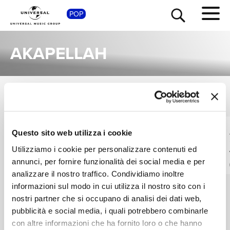
SHOP
POP
AKAPELLAH
SINGOLI
VEDI TUTTI
TOUR
NEWS
I singoli più rappresentativi di Akapellah, tra successi storici e nuove uscite.
ALAN WITTELS,
METALINGÜÍSTICA,
Questo sito web utilizza i cookie
RICERCA
AKAPELLAH
YOUNG MIKO,
Utilizziamo i cookie per personalizzare contenuti ed
AKAPELLAH
Skittlez
Kachipun
annunci, per fornire funzionalità dei social media e per
Digitale
Digitale
CHI SIAMO
analizzare il nostro traffico. Condividiamo inoltre
informazioni sul modo in cui utilizza il nostro sito con i
nostri partner che si occupano di analisi dei dati web,
CONTATTI
pubblicità e social media, i quali potrebbero combinarle
con altre informazioni che ha fornito loro o che hanno