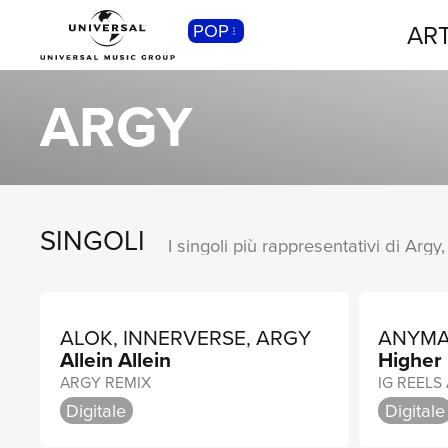
ART
POP
CLASSICA
Musica Classica, Sinfonica,
ARGY
Contemporanea, Moderna...
SINGOLI
I singoli più rappresentativi di Argy
ALOK, INNERVERSE, ARGY
ANYMA
Allein Allein
Higher
ARGY REMIX
IG REELS
Digitale
Digitale