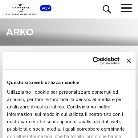
SHOP
POP
ARKO
SINGOLI
VEDI TUTTI
TOUR
NEWS
I singoli più rappresentativi di Arko, tra successi storici e nuove uscite.
ARKO, HORIZON
ARKO, DENNIZ
RICERCA
Questo sito web utilizza i cookie
JOSEPH, RAJESH G
Aatishbaazi
Yaeno Un Kangal -
Utilizziamo i cookie per personalizzare contenuti ed
Digitale
Gold
annunci, per fornire funzionalità dei social media e per
CHI SIAMO
Digitale
analizzare il nostro traffico. Condividiamo inoltre
informazioni sul modo in cui utilizza il nostro sito con i
nostri partner che si occupano di analisi dei dati web,
CONTATTI
pubblicità e social media, i quali potrebbero combinarle
con altre informazioni che ha fornito loro o che hanno